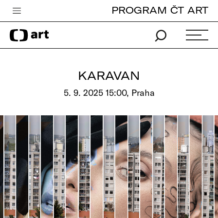
PROGRAM ČT ART
Česká televize
Zpravodajství
Sport
KARAVAN
iVysílání
5. 9. 2025 15:00, Praha
TV program
Pro děti
edu
Vše o ČT