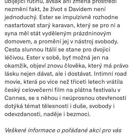
ubíjející rutinu, avšak ani změna prostředí
nezmění fakt, že život s Davidem není
jednoduchý. Ester se impulzivně rozhodne
nastartovat starý karavan, který se pro ni a
syna měl stát vyděleným prázdninovým
domovem, a promění jej v nástroj svobody.
Cesta slunnou Itálií se stane pro dvojici
léčivou. Ester v sobě, byť možná jen na
okamžik, objeví znovu člověka, který má právo
lásku nejen dávat, ale i dostávat. Intimní road
movie, která po více než třiceti letech vrátila
český celovečerní film na plátna festivalu v
Cannes, se s něhou i neúprosnou otevřeností
dotýká témat tělesnosti i duše, svobody i
odevzdanosti, naděje i bezmoci.
Veškeré informace o pořádané akci pro vás