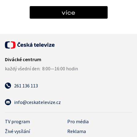
více
261 136 113
info@ceskatelevize.cz
TV program
Pro média
Živé vysílání
Reklama