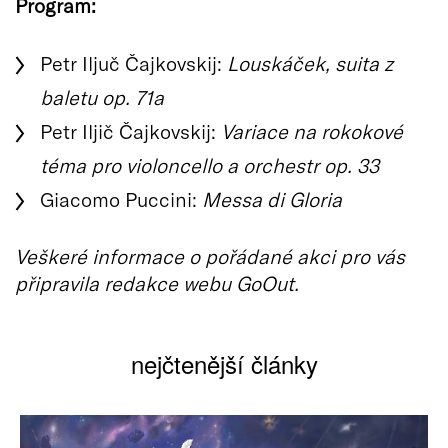
Program:
Petr Iljuč Čajkovskij:
Louskáček, suita z
baletu op. 71a
Petr Iljič Čajkovskij:
Variace na rokokové
téma pro violoncello a orchestr op. 33
Giacomo Puccini:
Messa di Gloria
Veškeré informace o pořádané akci pro vás
připravila redakce webu GoOut.
nejčtenější články