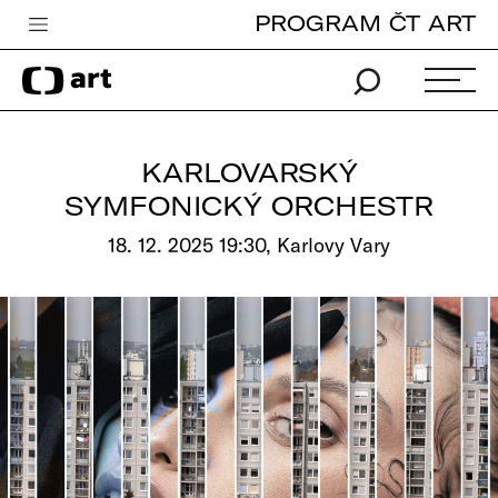
PROGRAM ČT ART
Česká televize
Zpravodajství
Sport
KARLOVARSKÝ
iVysílání
SYMFONICKÝ ORCHESTR
TV program
18. 12. 2025 19:30, Karlovy Vary
Pro děti
edu
Vše o ČT