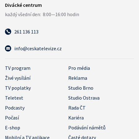
261 136 113
info@ceskatelevize.cz
TV program
Pro média
Živé vysílání
Reklama
TV poplatky
Studio Brno
Teletext
Studio Ostrava
Podcasty
Rada ČT
Počasí
Kariéra
E-shop
Podávání námětů
Mobilní a TV aplikace
Časté dotazy