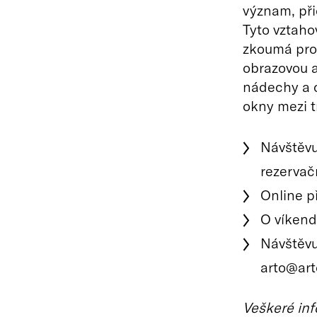
význam, při
Tyto vztaho
zkoumá pros
obrazovou a
nádechy a o
okny mezi t
Návštěvu 
rezervač
Online p
O víkend
Návštěvu
arto@art
Veškeré inf