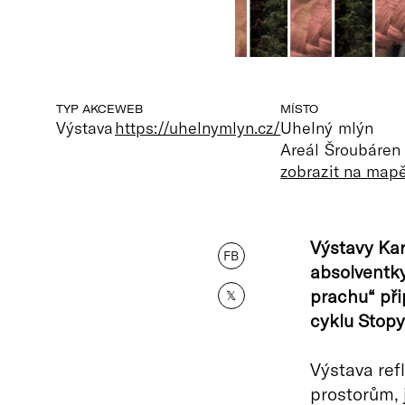
TYP AKCE
WEB
MÍSTO
Výstava
https://uhelnymlyn.cz/
Uhelný mlýn
Areál Šroubáren 
zobrazit na map
Výstavy Kar
FB
absolventky
prachu“ při
𝕏
cyklu Stopy
Výstava ref
prostorům, 