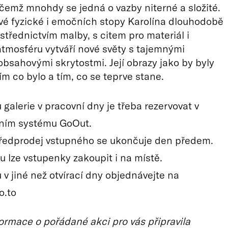
čemž mnohdy se jedná o vazby niterné a složité.
vé fyzické i emočních stopy Karolína dlouhodobě
třednictvím malby, s citem pro materiál i
tmosféru vytváří nové světy s tajemnými
bsahovými skrytostmi. Její obrazy jako by byly
ím co bylo a tím, co se teprve stane.
galerie v pracovní dny je třeba rezervovat v
ním systému GoOut.
ředprodej vstupného se ukončuje den předem.
u lze vstupenky zakoupit i na místě.
 v jiné než otvírací dny objednávejte na
o.to
ormace o pořádané akci pro vás připravila