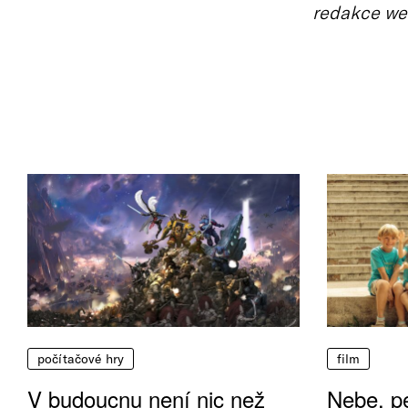
redakce we
počítačové hry
film
V budoucnu není nic než
Nebe, pe