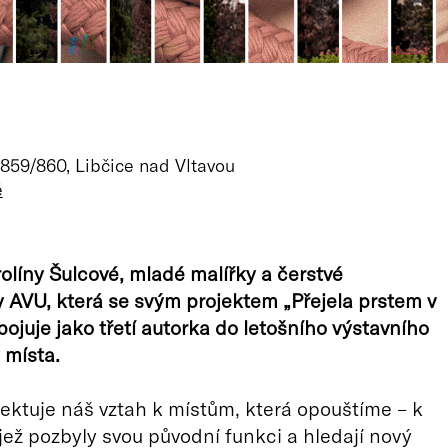
859/860, Libčice nad Vltavou
ě
olíny Šulcové, mladé malířky a čerstvé
 AVU, která se svým projektem „Přejela prstem v
pojuje jako třetí autorka do letošního výstavního
 místa.
lektuje náš vztah k místům, která opouštíme – k
jež pozbyly svou původní funkci a hledají nový