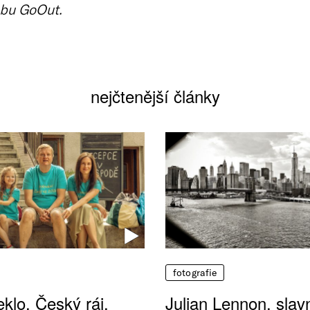
bu GoOut.
nejčtenější články
fotografie
klo, Český ráj.
Julian Lennon, sla