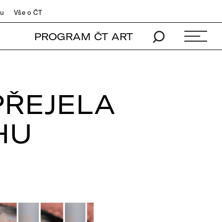
du
Vše o ČT
PROGRAM ČT ART
PŘEJELA
HU