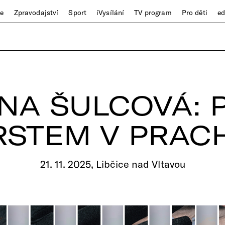
ze
Zpravodajství
Sport
iVysílání
TV program
Pro děti
e
NA ŠULCOVÁ: 
RSTEM V PRAC
21. 11. 2025, Libčice nad Vltavou