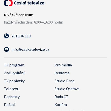
261 136 113
info@ceskatelevize.cz
TV program
Pro média
Živé vysílání
Reklama
TV poplatky
Studio Brno
Teletext
Studio Ostrava
Podcasty
Rada ČT
Počasí
Kariéra