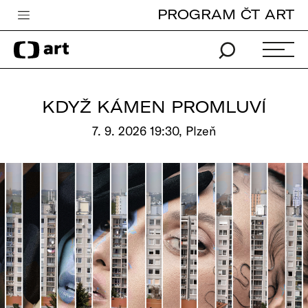
PROGRAM ČT ART
Česká televize
Zpravodajství
Sport
KDYŽ KÁMEN PROMLUVÍ
iVysílání
7. 9. 2026 19:30, Plzeň
TV program
Pro děti
edu
Vše o ČT