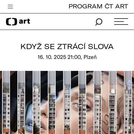
PROGRAM ČT ART
Česká televize
Zpravodajství
Sport
KDYŽ SE ZTRÁCÍ SLOVA
iVysílání
16. 10. 2025 21:00, Plzeň
TV program
Pro děti
edu
Vše o ČT