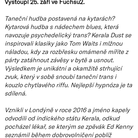
Vystoupí 25. září ve Fuchsu2.
Taneční hudba postavená na kytarách?
Kytarová hudba s nádechem blues, která
navozuje psychedelický trans? Kerala Dust se
inspirovali klasiky jako Tom Waits i mlžnou
náladou, kdy za rozbřesku omámeně míříte z
párty zatáhnout závěsy v bytě a usnout.
Výsledkem je unikátní a okamžitě strhující
zvuk, který v sobě snoubí taneční trans i
kouzlo chytlavého riffu. Nejlepší hypnóza je ta
sdílená.
Vznikli v Londýně v roce 2016 a jméno kapely
odvodili od indického státu Kerala, odkud
pocházel lékař, se kterým se zpěvák Ed Kenny
seznámil během dobrovolničení poblíž