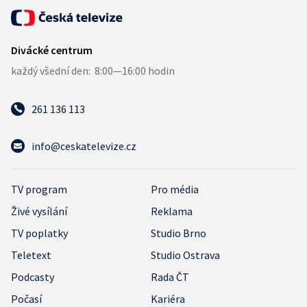
261 136 113
info@ceskatelevize.cz
TV program
Pro média
Živé vysílání
Reklama
TV poplatky
Studio Brno
Teletext
Studio Ostrava
Podcasty
Rada ČT
Počasí
Kariéra