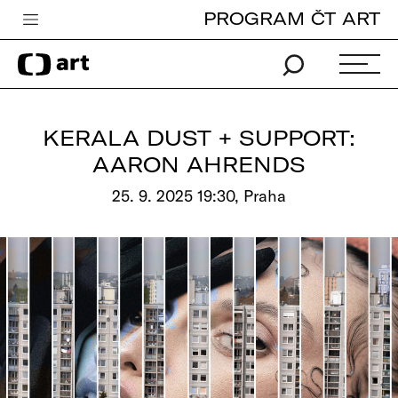
PROGRAM ČT ART
Česká televize
Zpravodajství
Sport
KERALA DUST + SUPPORT:
iVysílání
AARON AHRENDS
TV program
25. 9. 2025 19:30, Praha
Pro děti
edu
Vše o ČT