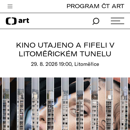
PROGRAM ČT ART
Česká televize
Zpravodajství
Sport
KINO UTAJENO A FIFELI V
iVysílání
LITOMĚŘICKÉM TUNELU
TV program
29. 8. 2026 19:00, Litoměřice
Pro děti
edu
Vše o ČT