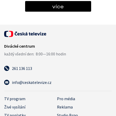
více
261 136 113
info@ceskatelevize.cz
TV program
Pro média
Živé vysílání
Reklama
TV poplatky
Studio Brno