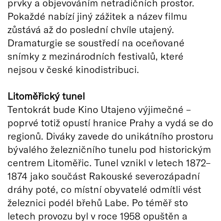
prvky a objevováním netradičních prostor.
Pokaždé nabízí jiný zážitek a název filmu
zůstává až do poslední chvíle utajený.
Dramaturgie se soustředí na oceňované
snímky z mezinárodních festivalů, které
nejsou v české kinodistribuci.
Litoměřický tunel
Tentokrát bude Kino Utajeno výjimečné –
poprvé totiž opustí hranice Prahy a vydá se do
regionů. Diváky zavede do unikátního prostoru
bývalého železničního tunelu pod historickým
centrem Litoměřic. Tunel vznikl v letech 1872–
1874 jako součást Rakouské severozápadní
dráhy poté, co místní obyvatelé odmítli vést
železnici podél břehů Labe. Po téměř sto
letech provozu byl v roce 1958 opuštěn a