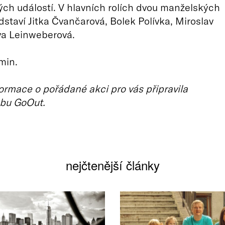
ých událostí. V hlavních rolích dvou manželských
dstaví Jitka Čvančarová, Bolek Polívka, Miroslav
va Leinweberová.
min.
ormace o pořádané akci pro vás připravila
bu GoOut.
nejčtenější články