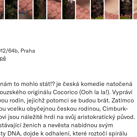
912/64b, Praha
apě
 nám to mohlo stát!? je česká komedie natočená
ouzského originálu Cocorico (Ooh la la!). Vypráví
vou rodin, jejichž potomci se budou brát. Zatímco
ou vcelku obyčejnou českou rodinou, Cimburk-
vi jsou náležitě hrdí na svůj aristokratický původ.
stávající ženich a nevěsta nabídnou svým
ty DNA, dojde k odhalení, které roztočí spirálu