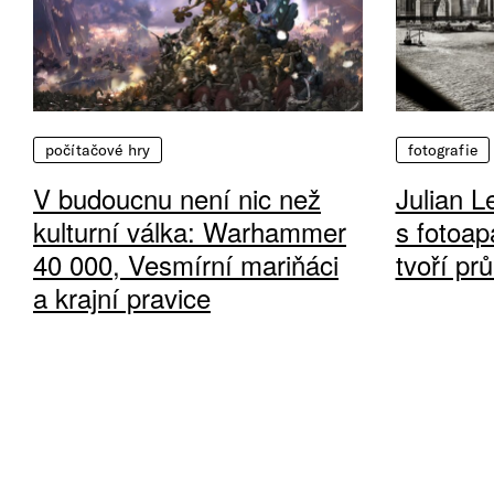
počítačové hry
fotografie
V budoucnu není nic než
Julian L
kulturní válka: Warhammer
s fotoap
40 000, Vesmírní mariňáci
tvoří pr
a krajní pravice