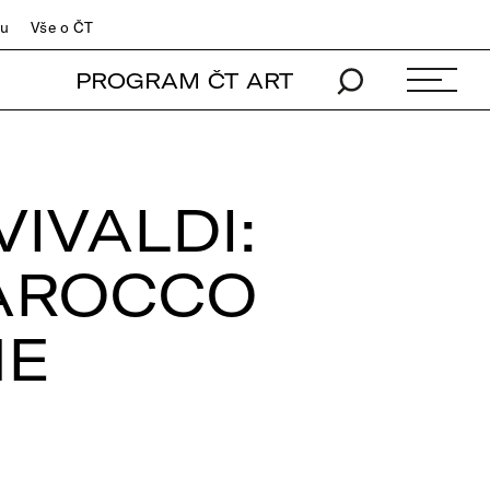
du
Vše o ČT
PROGRAM ČT ART
VIVALDI:
BAROCCO
NE