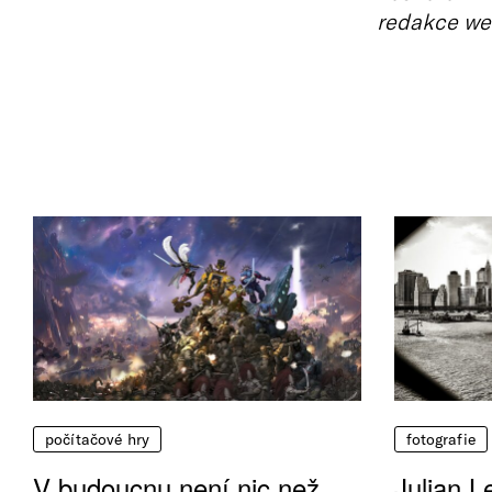
redakce we
počítačové hry
fotografie
V budoucnu není nic než
Julian L