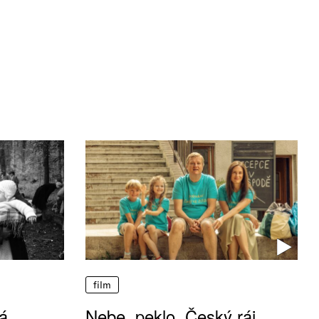
film
á
Nebe, peklo, Český ráj.