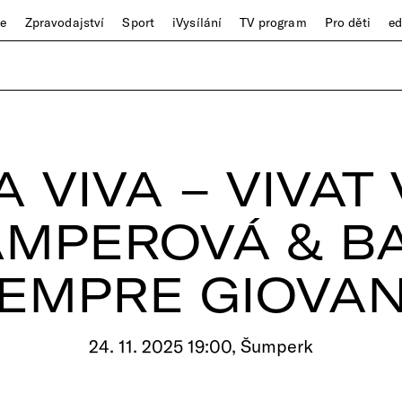
ze
Zpravodajství
Sport
iVysílání
TV program
Pro děti
e
 VIVA – VIVAT 
AMPEROVÁ & 
EMPRE GIOVA
24. 11. 2025 19:00, Šumperk