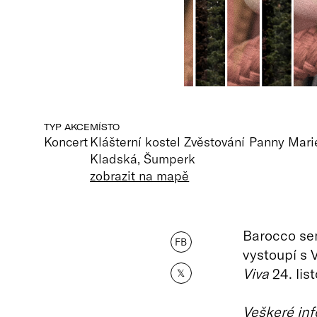
TYP AKCE
MÍSTO
Koncert
Klášterní kostel Zvěstování Panny Mari
Kladská, Šumperk
zobrazit na mapě
Barocco se
FB
vystoupí s 
Viva
24. lis
𝕏
Veškeré inf