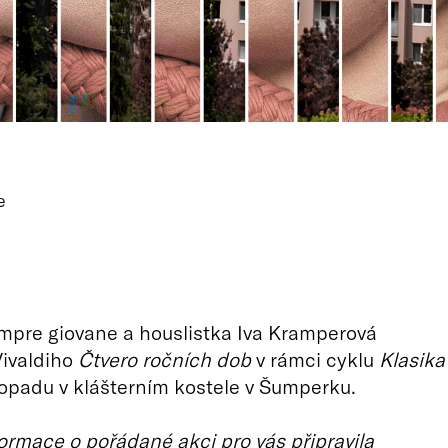
e
mpre giovane a houslistka Iva Kramperová
Vivaldiho
Čtvero ročních dob
v rámci cyklu
Klasika
topadu v klášterním kostele v Šumperku.
ormace o pořádané akci pro vás připravila