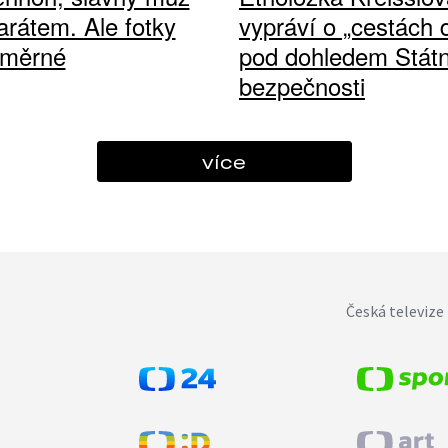
arátem. Ale fotky
vypráví o „cestách
ůměrné
pod dohledem Státn
bezpečnosti
více
Česká televize 