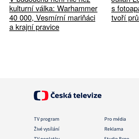
kulturní válka: Warhammer
s fotoap
40 000, Vesmírní mariňáci
tvoří pr
a krajní pravice
TV program
Pro média
Živé vysílání
Reklama
TV poplatky
Studio Brno