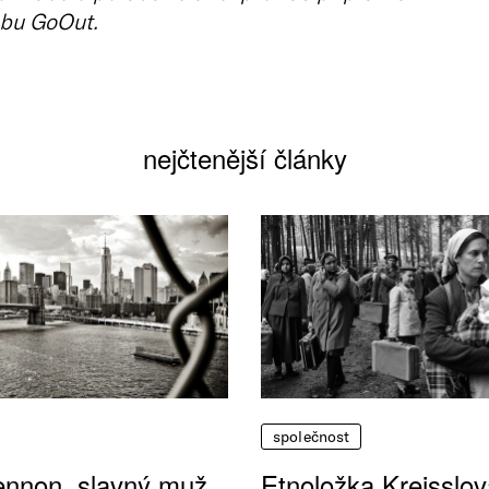
bu GoOut.
nejčtenější články
společnost
ennon, slavný muž
Etnoložka Kreisslov