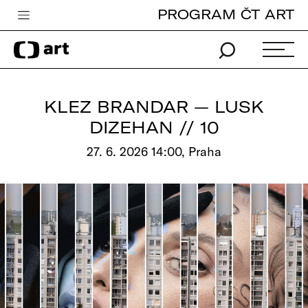
PROGRAM ČT ART
Česká televize
Zpravodajství
Sport
KLEZ BRANDAR — LUSK
iVysílání
DIZEHAN // 10
TV program
27. 6. 2026 14:00, Praha
Pro děti
edu
Vše o ČT