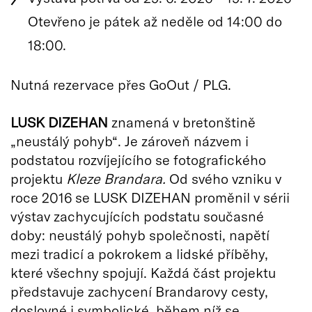
Otevřeno je pátek až neděle od 14:00 do
18:00.
Nutná rezervace přes GoOut / PLG.
LUSK DIZEHAN
znamená v bretonštině
„neustálý pohyb“. Je zároveň názvem i
podstatou rozvíjejícího se fotografického
projektu
Kleze Brandara.
Od svého vzniku v
roce 2016 se LUSK DIZEHAN proměnil v sérii
výstav zachycujících podstatu současné
doby: neustálý pohyb společnosti, napětí
mezi tradicí a pokrokem a lidské příběhy,
které všechny spojují. Každá část projektu
představuje zachycení Brandarovy cesty,
doslovné i symbolické, během níž se