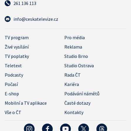
261 136 113
info@ceskatelevize.cz
TV program
Pro média
Živé vysílání
Reklama
TV poplatky
Studio Brno
Teletext
Studio Ostrava
Podcasty
Rada ČT
Počasí
Kariéra
E-shop
Podávání námětů
Mobilní a TV aplikace
Časté dotazy
Vše o ČT
Kontakty