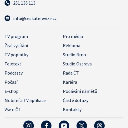
261 136 113
info@ceskatelevize.cz
TV program
Pro média
Živé vysílání
Reklama
TV poplatky
Studio Brno
Teletext
Studio Ostrava
Podcasty
Rada ČT
Počasí
Kariéra
E-shop
Podávání námětů
Mobilní a TV aplikace
Časté dotazy
Vše o ČT
Kontakty