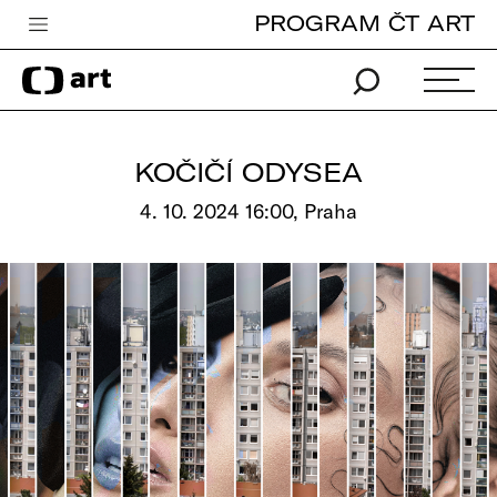
PROGRAM ČT ART
Česká televize
Zpravodajství
Sport
KOČIČÍ ODYSEA
iVysílání
4. 10. 2024 16:00, Praha
TV program
Pro děti
edu
Vše o ČT