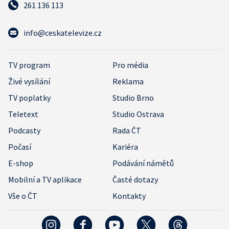
261 136 113
info@ceskatelevize.cz
TV program
Pro média
Živé vysílání
Reklama
TV poplatky
Studio Brno
Teletext
Studio Ostrava
Podcasty
Rada ČT
Počasí
Kariéra
E-shop
Podávání námětů
Mobilní a TV aplikace
Časté dotazy
Vše o ČT
Kontakty