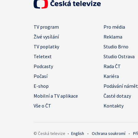
TV program
Pro média
Živé vysílání
Reklama
TV poplatky
Studio Brno
Teletext
Studio Ostrava
Podcasty
Rada ČT
Počasí
Kariéra
E-shop
Podávání námě
Mobilní a TV aplikace
Časté dotazy
Vše o ČT
Kontakty
© Česká televize
•
English
•
Ochrana soukromí
•
Př