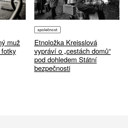
společnost
vný muž
Etnoložka Kreisslová
 fotky
vypráví o „cestách domů“
pod dohledem Státní
bezpečnosti