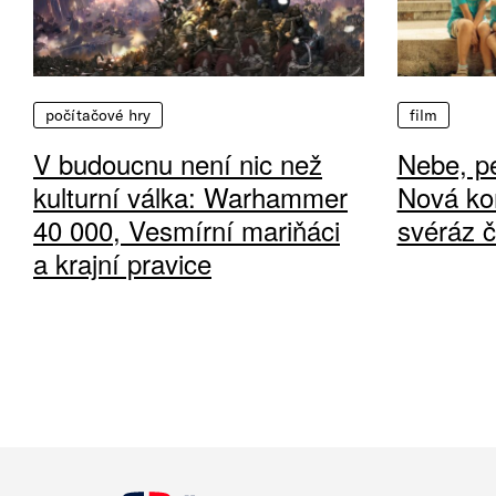
počítačové hry
film
V budoucnu není nic než
Nebe, pe
kulturní válka: Warhammer
Nová ko
40 000, Vesmírní mariňáci
svéráz 
a krajní pravice