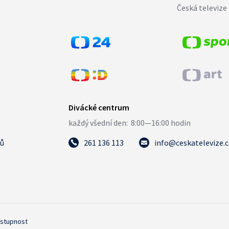
Česká televize 
tů
261 136 113
info@ceskatelevize.
ístupnost