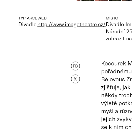
TYP AKCE
WEB
MÍSTO
Divadlo
http://www.imagetheatre.cz/
Divadlo I
Národní 25
zobrazit n
Kocourek Mo
FB
pořádnému 
Bělovous Z
𝕏
zjišťuje, ja
někdy troch
výletě potká
myši a různ
jejich zvyky
se k nim ch