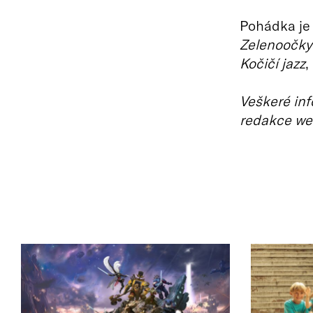
Pohádka je
Zelenoočky
Kočičí jazz
,
Veškeré inf
redakce we