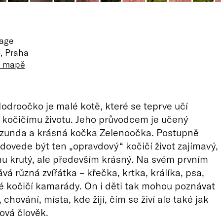
mage
, Praha
a mapě
droočko je malé kotě, které se teprve učí
kočičímu životu. Jeho průvodcem je učený
rzunda a krásná kočka Zelenoočka. Postupně
k dovede být ten „opravdový“ kočičí život zajímavý,
u krutý, ale především krásný. Na svém prvním
vá různá zvířátka – křečka, krtka, králíka, psa,
é kočičí kamarády. On i děti tak mohou poznávat
, chování, místa, kde žijí, čím se živí ale také jak
ová člověk.