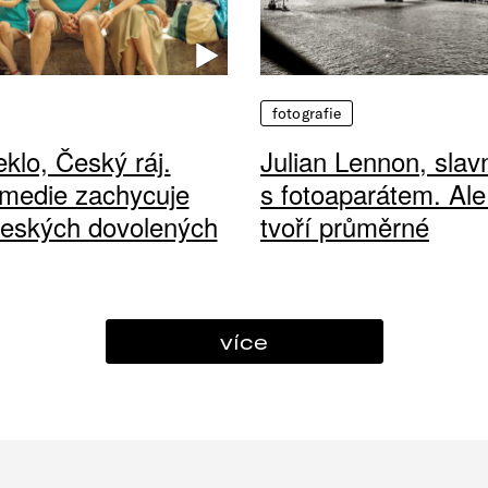
fotografie
klo, Český ráj.
Julian Lennon, sla
medie zachycuje
s fotoaparátem. Ale
českých dovolených
tvoří průměrné
více