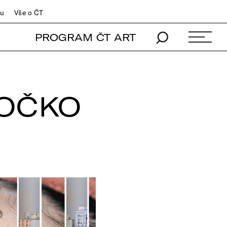
du
Vše o ČT
PROGRAM ČT ART
OČKO