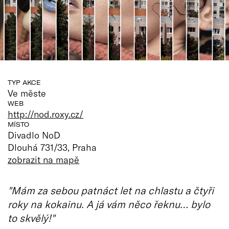
TYP AKCE
Ve měste
WEB
http://nod.roxy.cz/
MÍSTO
Divadlo NoD
Dlouhá 731/33, Praha
zobrazit na mapě
"Mám za sebou patnáct let na chlastu a čtyři
roky na kokainu. A já vám něco řeknu… bylo
to skvělý!"