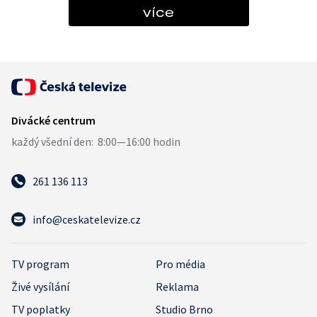
více
261 136 113
info@ceskatelevize.cz
TV program
Pro média
Živé vysílání
Reklama
TV poplatky
Studio Brno