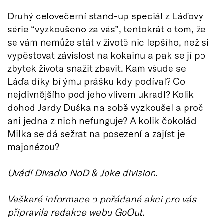
Druhý celovečerní stand-up speciál z Láďovy
série “vyzkoušeno za vás”, tentokrát o tom, že
se vám nemůže stát v životě nic lepšího, než si
vypěstovat závislost na kokainu a pak se jí po
zbytek života snažit zbavit. Kam všude se
Láďa díky bílýmu prášku kdy podíval? Co
nejdivnějšího pod jeho vlivem ukradl? Kolik
dohod Jardy Duška na sobě vyzkoušel a proč
ani jedna z nich nefunguje? A kolik čokolád
Milka se dá sežrat na posezení a zajíst je
majonézou?
Uvádí Divadlo NoD & Joke division.
Veškeré informace o pořádané akci pro vás
připravila redakce webu GoOut.