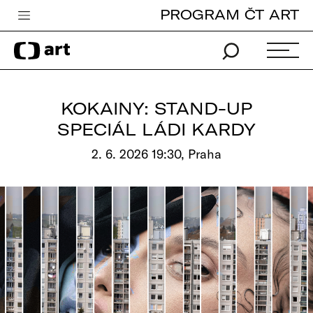
PROGRAM ČT ART
Česká televize
Zpravodajství
Sport
KOKAINY: STAND-UP
iVysílání
SPECIÁL LÁDI KARDY
TV program
2. 6. 2026 19:30, Praha
Pro děti
edu
Vše o ČT