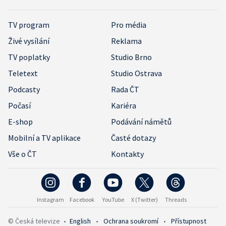
TV program
Pro média
Živé vysílání
Reklama
TV poplatky
Studio Brno
Teletext
Studio Ostrava
Podcasty
Rada ČT
Počasí
Kariéra
E-shop
Podávání námětů
Mobilní a TV aplikace
Časté dotazy
Vše o ČT
Kontakty
Instagram
Facebook
YouTube
X (Twitter)
Threads
© Česká televize
•
English
•
Ochrana soukromí
•
Přístupnost