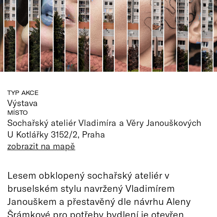
TYP AKCE
Výstava
MÍSTO
Sochařský ateliér Vladimíra a Věry Janouškových
U Kotlářky 3152/2, Praha
zobrazit na mapě
Lesem obklopený sochařský ateliér v
bruselském stylu navržený Vladimírem
Janouškem a přestavěný dle návrhu Aleny
Šrámkové pro potřeby bydlení je otevřen