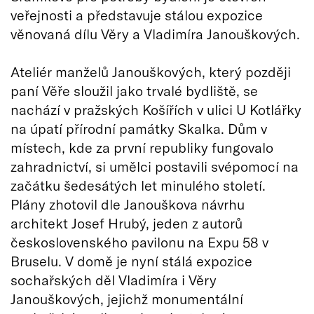
veřejnosti a představuje stálou expozice
věnovaná dílu Věry a Vladimíra Janouškových.
Ateliér manželů Janouškových, který později
paní Věře sloužil jako trvalé bydliště, se
nachází v pražských Košířích v ulici U Kotlářky
na úpatí přírodní památky Skalka. Dům v
místech, kde za první republiky fungovalo
zahradnictví, si umělci postavili svépomocí na
začátku šedesátých let minulého století.
Plány zhotovil dle Janouškova návrhu
architekt Josef Hrubý, jeden z autorů
československého pavilonu na Expu 58 v
Bruselu. V domě je nyní stálá expozice
sochařských děl Vladimíra i Věry
Janouškových, jejichž monumentální