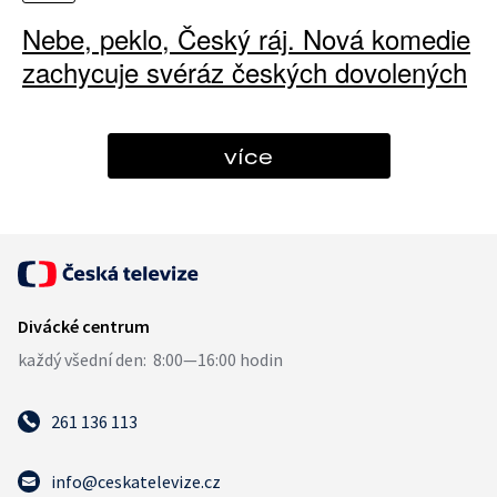
Nebe, peklo, Český ráj. Nová komedie
zachycuje svéráz českých dovolených
více
261 136 113
info@ceskatelevize.cz