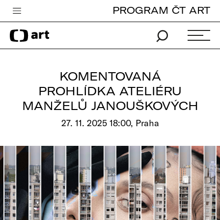
PROGRAM ČT ART
Česká televize
Zpravodajství
Sport
KOMENTOVANÁ
iVysílání
PROHLÍDKA ATELIÉRU
MANŽELŮ JANOUŠKOVÝCH
TV program
27. 11. 2025 18:00, Praha
Pro děti
edu
Vše o ČT