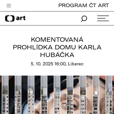
PROGRAM ČT ART
Česká televize
Zpravodajství
Sport
KOMENTOVANÁ
iVysílání
PROHLÍDKA DOMU KARLA
HUBÁČKA
TV program
5. 10. 2025 16:00, Liberec
Pro děti
edu
Vše o ČT