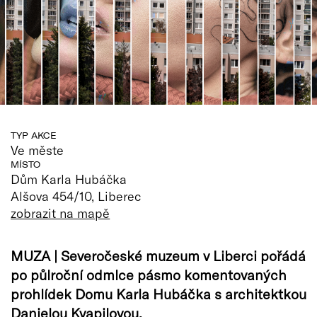
TYP AKCE
Ve měste
MÍSTO
Dům Karla Hubáčka
Alšova 454/10, Liberec
zobrazit na mapě
MUZA | Severočeské muzeum v Liberci pořádá
po půlroční odmlce pásmo komentovaných
prohlídek Domu Karla Hubáčka s architektkou
Danielou Kvapilovou.