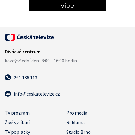
více
261 136 113
info@ceskatelevize.cz
TV program
Pro média
Živé vysílání
Reklama
TV poplatky
Studio Brno