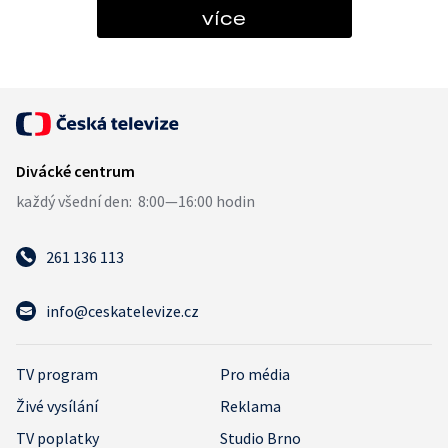
více
261 136 113
info@ceskatelevize.cz
TV program
Pro média
Živé vysílání
Reklama
TV poplatky
Studio Brno