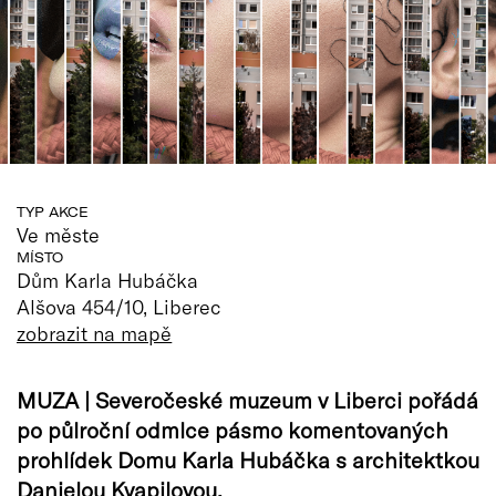
TYP AKCE
Ve měste
MÍSTO
Dům Karla Hubáčka
Alšova 454/10, Liberec
zobrazit na mapě
MUZA | Severočeské muzeum v Liberci pořádá
po půlroční odmlce pásmo komentovaných
prohlídek Domu Karla Hubáčka s architektkou
Danielou Kvapilovou.