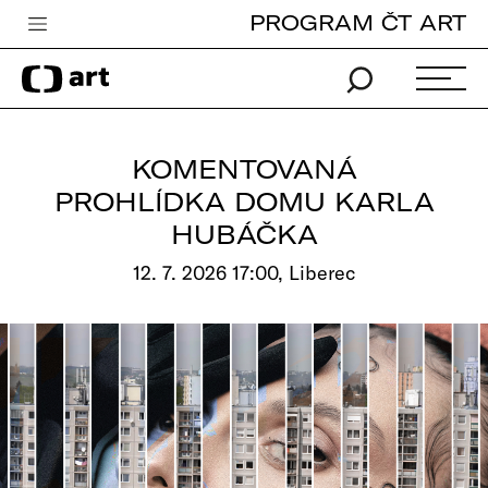
PROGRAM ČT ART
Česká televize
Zpravodajství
Sport
KOMENTOVANÁ
iVysílání
PROHLÍDKA DOMU KARLA
HUBÁČKA
TV program
12. 7. 2026 17:00, Liberec
Pro děti
edu
Vše o ČT