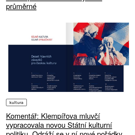
průměrné
kultura
Komentář: Klempířova mluvčí
vypracovala novou Státní kulturní
politiku. Odráží se v ní nové pořádky