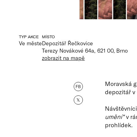
TYP AKCE
MÍSTO
Ve měste
Depozitář Řečkovice
Terezy Novákové 64a, 621 00, Brno
zobrazit na mapě
Moravská ga
FB
depozitář v
𝕏
Návštěvníc
umění“
v rá
prohlídek.