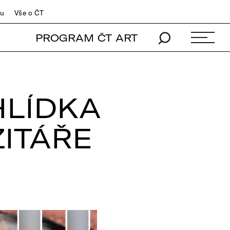
du
Vše o ČT
PROGRAM ČT ART
LÍDKA
ITÁŘE