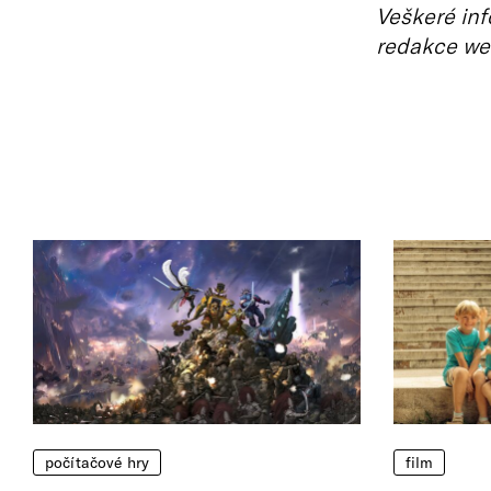
Veškeré inf
redakce we
počítačové hry
film