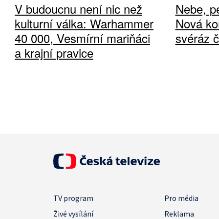
V budoucnu není nic než
Nebe, pe
kulturní válka: Warhammer
Nová ko
40 000, Vesmírní mariňáci
svéráz 
a krajní pravice
TV program
Pro média
Živé vysílání
Reklama