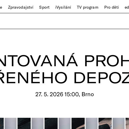
ze
Zpravodajství
Sport
iVysílání
TV program
Pro děti
e
NTOVANÁ PROH
ŘENÉHO DEPOZ
27. 5. 2026 15:00, Brno