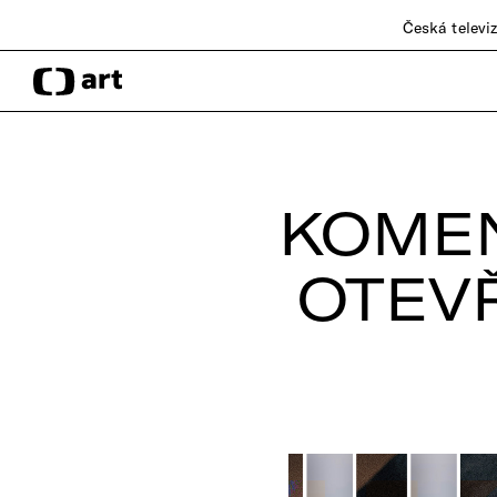
Česká televi
KOME
OTEV