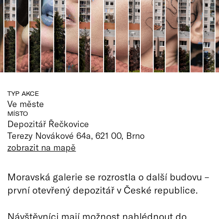
TYP AKCE
Ve měste
MÍSTO
Depozitář Řečkovice
Terezy Novákové 64a, 621 00, Brno
zobrazit na mapě
Moravská galerie se rozrostla o další budovu –
první otevřený depozitář v České republice.
Návštěvníci mají možnost nahlédnout do