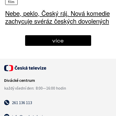
film
Nebe, peklo, Český ráj. Nová komedie
zachycuje svéráz českých dovolených
více
261 136 113