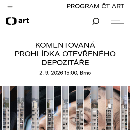
PROGRAM ČT ART
Česká televize
Zpravodajství
Sport
KOMENTOVANÁ
iVysílání
PROHLÍDKA OTEVŘENÉHO
DEPOZITÁŘE
TV program
2. 9. 2026 15:00, Brno
Pro děti
edu
Vše o ČT