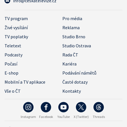
info@ceskatelevize.cz
TV program
Pro média
Živé vysílání
Reklama
TV poplatky
Studio Brno
Teletext
Studio Ostrava
Podcasty
Rada ČT
Počasí
Kariéra
E-shop
Podávání námětů
Mobilní a TV aplikace
Časté dotazy
Vše o ČT
Kontakty
Instagram
Facebook
YouTube
X (Twitter)
Threads