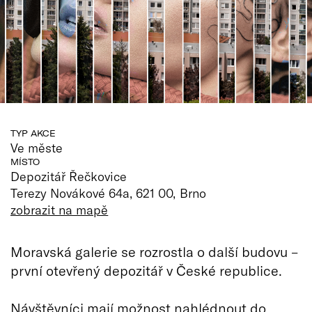
TYP AKCE
Ve měste
MÍSTO
Depozitář Řečkovice
Terezy Novákové 64a, 621 00, Brno
zobrazit na mapě
Moravská galerie se rozrostla o další budovu –
první otevřený depozitář v České republice.
Návštěvníci mají možnost nahlédnout do