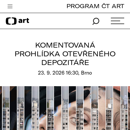
PROGRAM ČT ART
Česká televize
Zpravodajství
Sport
KOMENTOVANÁ
iVysílání
PROHLÍDKA OTEVŘENÉHO
DEPOZITÁŘE
TV program
23. 9. 2026 16:30, Brno
Pro děti
edu
Vše o ČT