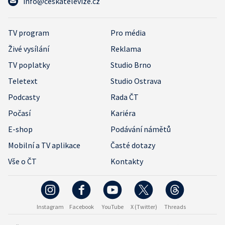
info@ceskatelevize.cz
TV program
Pro média
Živé vysílání
Reklama
TV poplatky
Studio Brno
Teletext
Studio Ostrava
Podcasty
Rada ČT
Počasí
Kariéra
E-shop
Podávání námětů
Mobilní a TV aplikace
Časté dotazy
Vše o ČT
Kontakty
Instagram
Facebook
YouTube
X (Twitter)
Threads