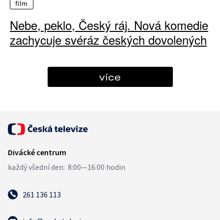
film
Nebe, peklo, Český ráj. Nová komedie
zachycuje svéráz českých dovolených
více
261 136 113