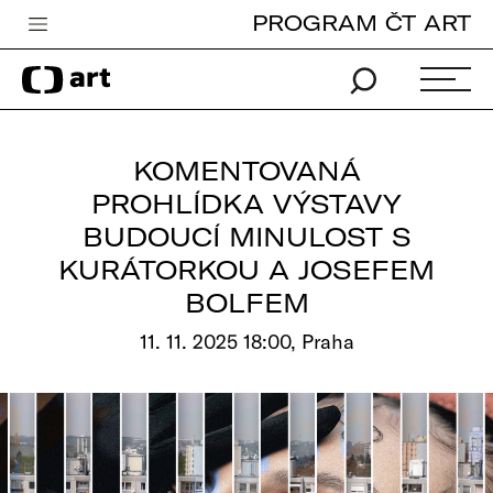
PROGRAM ČT ART
Česká televize
Zpravodajství
Sport
KOMENTOVANÁ
iVysílání
PROHLÍDKA VÝSTAVY
BUDOUCÍ MINULOST S
TV program
KURÁTORKOU A JOSEFEM
Pro děti
BOLFEM
edu
11. 11. 2025 18:00, Praha
Vše o ČT