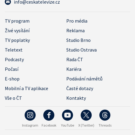
info@ceskatelevize.cz
TV program
Pro média
Živé vysílání
Reklama
TV poplatky
Studio Brno
Teletext
Studio Ostrava
Podcasty
Rada ČT
Počasí
Kariéra
E-shop
Podávání námětů
Mobilní a TV aplikace
Časté dotazy
Vše o ČT
Kontakty
Instagram
Facebook
YouTube
X (Twitter)
Threads