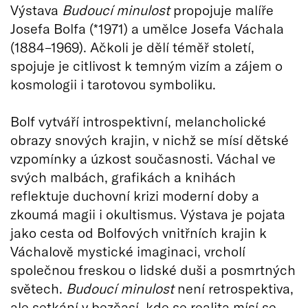
Výstava
Budoucí minulost
propojuje malíře
Josefa Bolfa (*1971) a umělce Josefa Váchala
(1884–1969). Ačkoli je dělí téměř století,
spojuje je citlivost k temným vizím a zájem o
kosmologii i tarotovou symboliku.
Bolf vytváří introspektivní, melancholické
obrazy snových krajin, v nichž se mísí dětské
vzpomínky a úzkost současnosti. Váchal ve
svých malbách, grafikách a knihách
reflektuje duchovní krizi moderní doby a
zkoumá magii i okultismus. Výstava je pojata
jako cesta od Bolfových vnitřních krajin k
Váchalově mystické imaginaci, vrcholí
společnou freskou o lidské duši a posmrtných
světech.
Budoucí minulost
není retrospektiva,
ale setkání v bezčasí, kde se realita mísí se