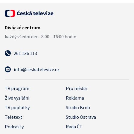
261 136 113
info@ceskatelevize.cz
TV program
Pro média
Živé vysílání
Reklama
TV poplatky
Studio Brno
Teletext
Studio Ostrava
Podcasty
Rada ČT