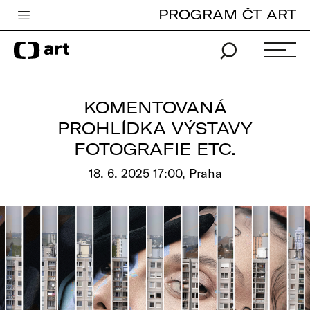
PROGRAM ČT ART
Česká televize
Zpravodajství
Sport
KOMENTOVANÁ
iVysílání
PROHLÍDKA VÝSTAVY
FOTOGRAFIE ETC.
TV program
18. 6. 2025 17:00, Praha
Pro děti
edu
Vše o ČT