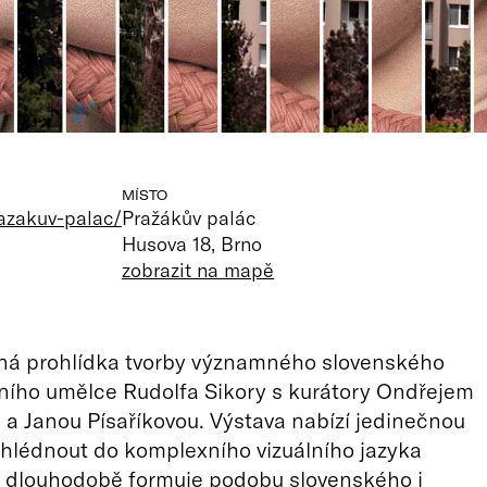
MÍSTO
razakuv-palac/
Pražákův palác
Husova 18, Brno
zobrazit na mapě
á prohlídka tvorby významného slovenského
ního umělce Rudolfa Sikory s kurátory Ondřejem
 Janou Písaříkovou. Výstava nabízí jedinečnou
hlédnout do komplexního vizuálního jazyka
ž dlouhodobě formuje podobu slovenského i