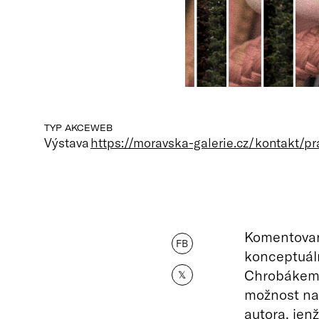
TYP AKCE
WEB
Výstava
https://moravska-galerie.cz/kontakt/p
Komentovan
FB
konceptuál
Chrobákem a
𝕏
možnost na
autora, jen