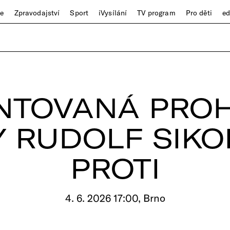
ze
Zpravodajství
Sport
iVysílání
TV program
Pro děti
e
NTOVANÁ PROH
 RUDOLF SIKO
PROTI
4. 6. 2026 17:00, Brno