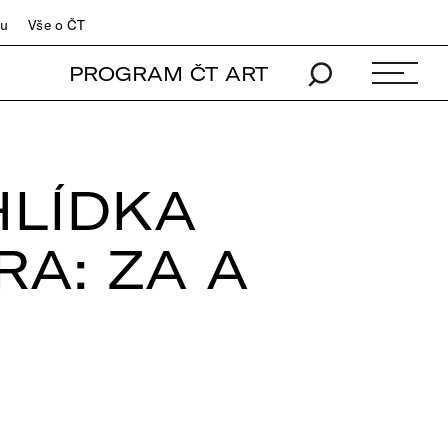
du
Vše o ČT
PROGRAM ČT ART
LÍDKA
RA: ZA A