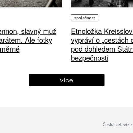
společnost
ennon, slavný muž
Etnoložka Kreisslov
arátem. Ale fotky
vypráví o „cestách
ůměrné
pod dohledem Státn
bezpečnosti
více
Česká televize 