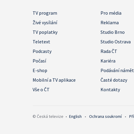
TV program
Pro média
Živé vysílání
Reklama
TV poplatky
Studio Brno
Teletext
Studio Ostrava
Podcasty
Rada ČT
Počasí
Kariéra
E-shop
Podávání námě
Mobilní a TV aplikace
Časté dotazy
Vše o ČT
Kontakty
© Česká televize
•
English
•
Ochrana soukromí
•
Př