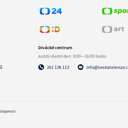
tů
261 136 113
info@ceskatelevize.
ístupnost