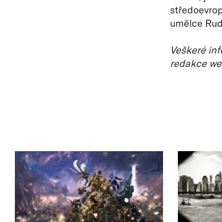
středoevrop
umělce Rudo
Veškeré inf
redakce we