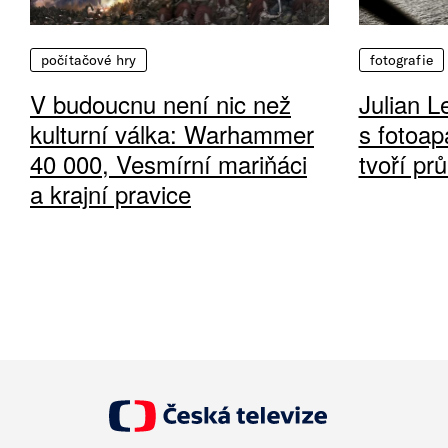
počítačové hry
fotografie
V budoucnu není nic než
Julian L
kulturní válka: Warhammer
s fotoap
40 000, Vesmírní mariňáci
tvoří pr
a krajní pravice