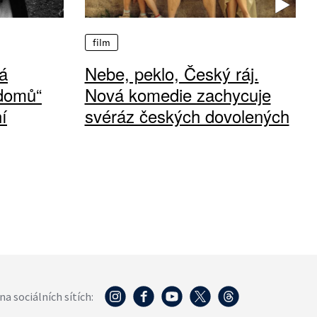
film
á
Nebe, peklo, Český ráj.
 domů“
Nová komedie zachycuje
í
svéráz českých dovolených
na sociálních sítích: