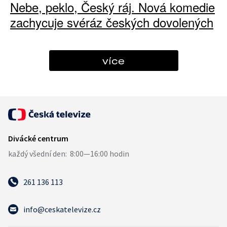
Nebe, peklo, Český ráj. Nová komedie
zachycuje svéráz českých dovolených
více
261 136 113
info@ceskatelevize.cz