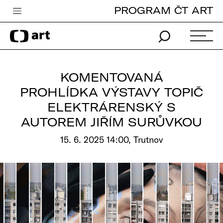
PROGRAM ČT ART
Česká televize
Zpravodajství
Sport
KOMENTOVANÁ
iVysílání
PROHLÍDKA VÝSTAVY TOPIČ
ELEKTRÁRENSKÝ S
TV program
AUTOREM JIŘÍM SURŮVKOU
Pro děti
15. 6. 2025 14:00, Trutnov
edu
Vše o ČT