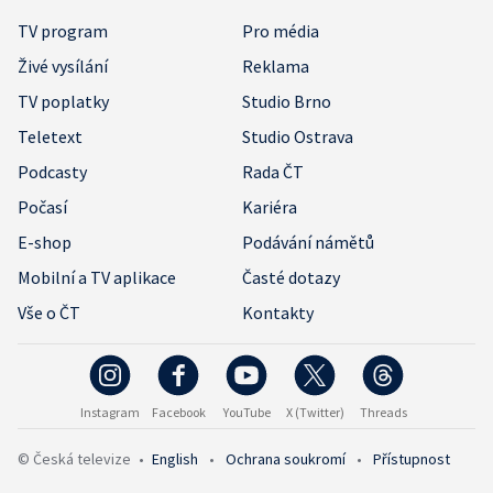
TV program
Pro média
Živé vysílání
Reklama
TV poplatky
Studio Brno
Teletext
Studio Ostrava
Podcasty
Rada ČT
Počasí
Kariéra
E-shop
Podávání námětů
Mobilní a TV aplikace
Časté dotazy
Vše o ČT
Kontakty
Instagram
Facebook
YouTube
X (Twitter)
Threads
© Česká televize
•
English
•
Ochrana soukromí
•
Přístupnost