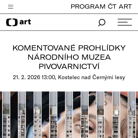
PROGRAM ČT ART
Česká televize
Zpravodajství
Sport
KOMENTOVANÉ PROHLÍDKY
iVysílání
NÁRODNÍHO MUZEA
PIVOVARNICTVÍ
TV program
21. 2. 2026 13:00, Kostelec nad Černými lesy
Pro děti
edu
Vše o ČT