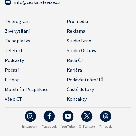
info@ceskatelevize.cz
TV program
Pro média
Živé vysílání
Reklama
TV poplatky
Studio Brno
Teletext
Studio Ostrava
Podcasty
Rada ČT
Počasí
Kariéra
E-shop
Podávání námětů
Mobilní a TV aplikace
Časté dotazy
Vše o ČT
Kontakty
Instagram
Facebook
YouTube
X (Twitter)
Threads