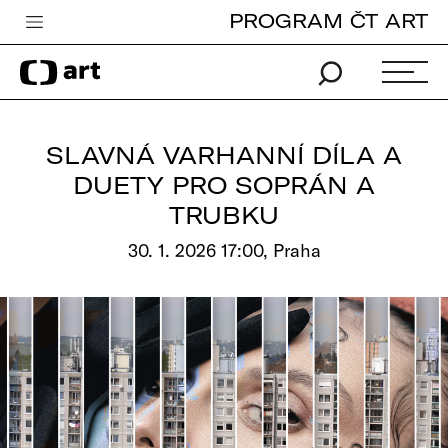
PROGRAM ČT ART
Česká televize
Zpravodajství
Sport
SLAVNÁ VARHANNÍ DÍLA A
iVysílání
DUETY PRO SOPRÁN A
TRUBKU
TV program
30. 1. 2026 17:00, Praha
Pro děti
edu
Vše o ČT