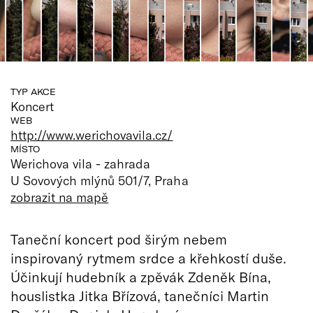
TYP AKCE
Koncert
WEB
http://www.werichovavila.cz/
MÍSTO
Werichova vila - zahrada
U Sovových mlýnů 501/7, Praha
zobrazit na mapě
Taneční koncert pod širým nebem
inspirovaný rytmem srdce a křehkostí duše.
Účinkují hudebník a zpěvák Zdeněk Bína,
houslistka Jitka Břízová, tanečníci Martin