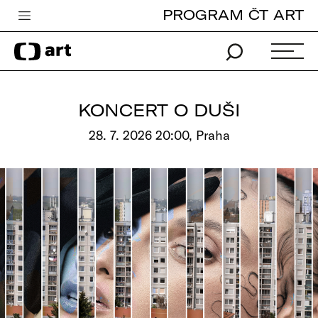
PROGRAM ČT ART
Česká televize
Zpravodajství
Sport
KONCERT O DUŠI
iVysílání
28. 7. 2026 20:00, Praha
TV program
Pro děti
edu
Vše o ČT