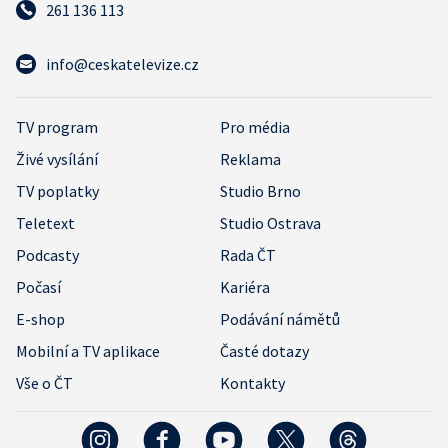
261 136 113
info@ceskatelevize.cz
TV program
Pro média
Živé vysílání
Reklama
TV poplatky
Studio Brno
Teletext
Studio Ostrava
Podcasty
Rada ČT
Počasí
Kariéra
E-shop
Podávání námětů
Mobilní a TV aplikace
Časté dotazy
Vše o ČT
Kontakty