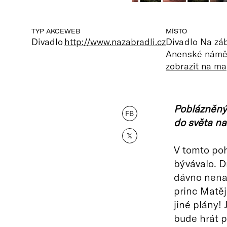
TYP AKCE
WEB
MÍSTO
Divadlo
http://www.nazabradli.cz
Divadlo Na záb
Anenské náměs
zobrazit na m
Poblázněný 
FB
do světa na
𝕏
V tomto poh
bývávalo. Dr
dávno nenah
princ Matěj
jiné plány!
bude hrát p