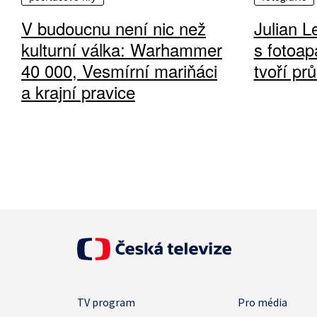
V budoucnu není nic než
Julian L
kulturní válka: Warhammer
s fotoap
40 000, Vesmírní mariňáci
tvoří pr
a krajní pravice
TV program
Pro média