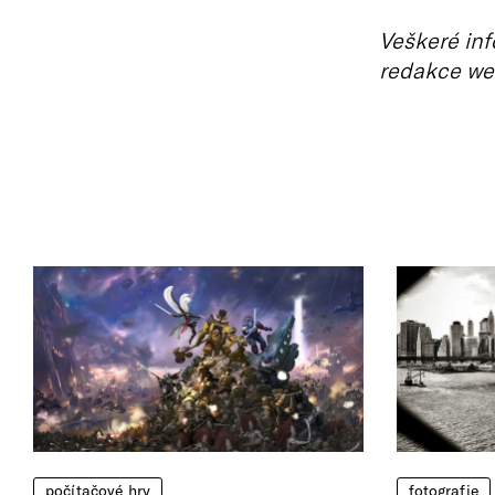
Veškeré inf
redakce we
počítačové hry
fotografie