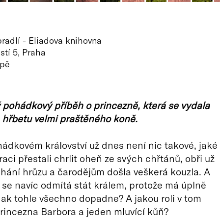
radlí - Eliadova knihovna
tí 5, Praha
apě
pohádkový příběh o princezně, která se vydala
 hřbetu velmi praštěného koně.
ádkovém království už dnes není nic takové, jaké
aci přestali chrlit oheň ze svých chřtánů, obři už
ání hrůzu a čarodějům došla veškerá kouzla. A
 se navíc odmítá stát králem, protože má úplně
 Jak tohle všechno dopadne? A jakou roli v tom
rincezna Barbora a jeden mluvící kůň?