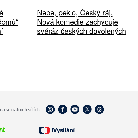
á
Nebe, peklo, Český ráj.
 domů“
Nová komedie zachycuje
í
svéráz českých dovolených
na sociálních sítích: