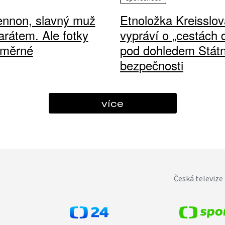
ennon, slavný muž
Etnoložka Kreisslov
arátem. Ale fotky
vypráví o „cestách
ůměrné
pod dohledem Státn
bezpečnosti
více
Česká televize 