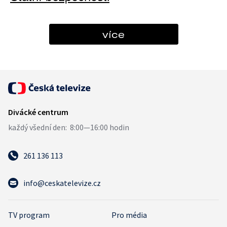
více
261 136 113
info@ceskatelevize.cz
TV program
Pro média