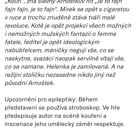
„Kouři“, zná slavný Arnoštkův hit „Je to fajn
fajn fajn, je to fajn“. Mirek se opět s cigaretou
v ruce a trochu znuděně stává tváří malé
revoluce, Kotě je opět projekcí všech možných
i nemožných mužských fantazií o femme
fatale, ředitel je opět ideologickým
nabubřelcem, máničky negují vše, co se
naskytne, svazáci naopak servilně vítají vše,
co se namane. Helenka je zamilovaná. A na
režijní stoličku nezasedne nikdo jiný než
původní Arnoštek.
Upozornění pro epileptiky: Během
představení se používá stroboskop. Ve hře
předepisuje autor na scéně kouření a
inscenace jeho umělecký záměr respektuje.