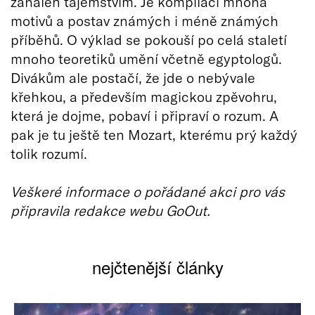
zahalen tajemstvím. Je kompilací mnoha
motivů a postav známých i méně známých
příběhů. O výklad se pokouší po celá staletí
mnoho teoretiků umění včetně egyptologů.
Divákům ale postačí, že jde o nebývale
křehkou, a především magickou zpěvohru,
která je dojme, pobaví i připraví o rozum. A
pak je tu ještě ten Mozart, kterému prý každý
tolik rozumí.
Veškeré informace o pořádané akci pro vás
připravila redakce webu GoOut.
nejčtenější články