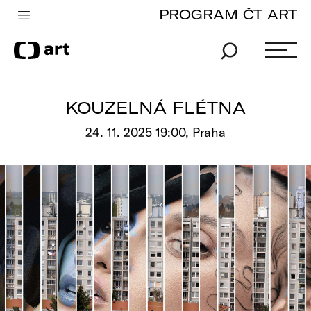
PROGRAM ČT ART
Česká televize
Zpravodajství
Sport
KOUZELNÁ FLÉTNA
iVysílání
24. 11. 2025 19:00, Praha
TV program
Pro děti
edu
Vše o ČT