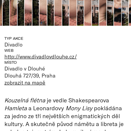
TYP AKCE
Divadlo
WEB
http://www.divadlovdlouhe.cz/
MÍSTO
Divadlo v Dlouhé
Dlouhá 727/39, Praha
zobrazit na mapě
Kouzelná flétna
je vedle Shakespearova
Hamleta
a Leonardovy
Mony Lisy
pokládána
za jedno ze tří největších enigmatických děl
kultury. A skutečně původ námětu a libreta je