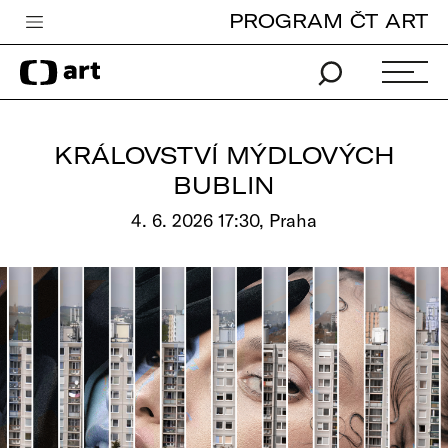
PROGRAM ČT ART
Česká televize
Zpravodajství
Sport
KRÁLOVSTVÍ MÝDLOVÝCH
iVysílání
BUBLIN
TV program
4. 6. 2026 17:30, Praha
Pro děti
edu
Vše o ČT