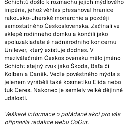
Schichtů došlo k rozmachu jejich mýdlového
impéria, jehož věhlas přesahoval hranice
rakousko-uherské monarchie a později
samostatného Československa. Začínali ve
sklepě rodinného domku a končili jako
spoluzakladatelé nadnárodního koncernu
Unilever, který existuje dodnes. V
meziválečném Československu mělo jméno
Schicht stejný zvuk jako Škoda, Baťa či
Kolben a Daněk. Vedle pověstného mýdla s
jelenem vyráběli také kosmetiku Elida nebo
tuk Ceres. Nakonec je semlely velké dějinné
události.
Veškeré informace o pořádané akci pro vás
připravila redakce webu GoOut.