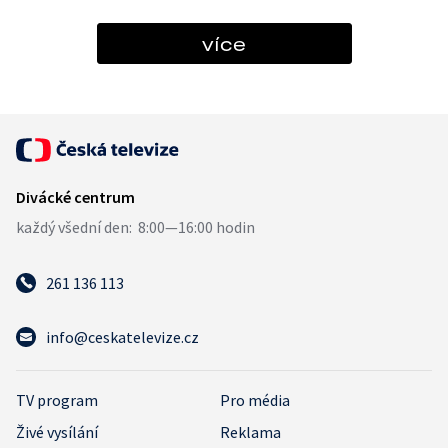
více
261 136 113
info@ceskatelevize.cz
TV program
Pro média
Živé vysílání
Reklama