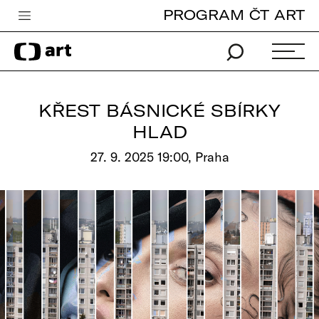
PROGRAM ČT ART
Česká televize
Zpravodajství
Sport
KŘEST BÁSNICKÉ SBÍRKY
iVysílání
HLAD
TV program
27. 9. 2025 19:00, Praha
Pro děti
edu
Vše o ČT