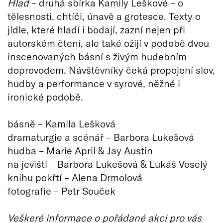
Hlad
– druhá sbírka Kamily Leškové – o
tělesnosti, chtíči, únavě a grotesce. Texty o
jídle, které hladí i bodají, zazní nejen při
autorském čtení, ale také ožijí v podobě dvou
inscenovaných básní s živým hudebním
doprovodem. Návštěvníky čeká propojení slov,
hudby a performance v syrové, něžné i
ironické podobě.
básně – Kamila Lešková
dramaturgie a scénář – Barbora Lukešová
hudba – Marie April & Jay Austin
na jevišti – Barbora Lukešová & Lukáš Veselý
knihu pokřtí – Alena Drmolová
fotografie – Petr Souček
Veškeré informace o pořádané akci pro vás