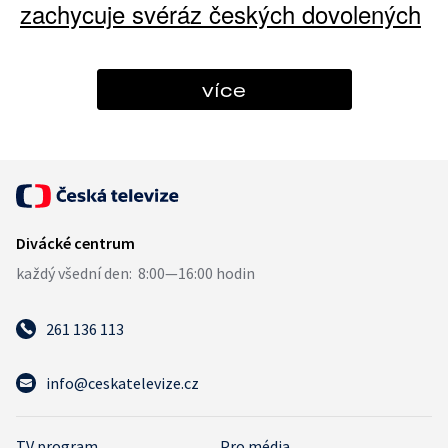
zachycuje svéráz českých dovolených
více
261 136 113
info@ceskatelevize.cz
TV program
Pro média