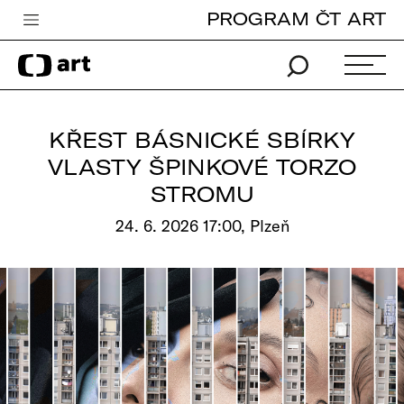
PROGRAM ČT ART
Česká televize
Zpravodajství
Sport
KŘEST BÁSNICKÉ SBÍRKY
iVysílání
VLASTY ŠPINKOVÉ TORZO
STROMU
TV program
24. 6. 2026 17:00, Plzeň
Pro děti
edu
Vše o ČT