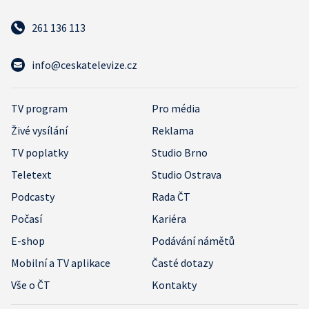
261 136 113
info@ceskatelevize.cz
TV program
Pro média
Živé vysílání
Reklama
TV poplatky
Studio Brno
Teletext
Studio Ostrava
Podcasty
Rada ČT
Počasí
Kariéra
E-shop
Podávání námětů
Mobilní a TV aplikace
Časté dotazy
Vše o ČT
Kontakty