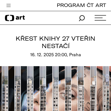
PROGRAM ČT ART
Česká televize
Zpravodajství
Sport
KŘEST KNIHY 27 VTEŘIN
iVysílání
NESTAČÍ
TV program
16. 12. 2025 20:00, Praha
Pro děti
edu
Vše o ČT