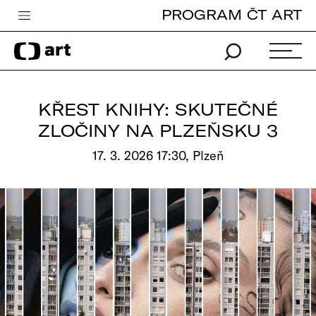
PROGRAM ČT ART
Česká televize
Zpravodajství
Sport
KŘEST KNIHY: SKUTEČNÉ
iVysílání
ZLOČINY NA PLZEŇSKU 3
TV program
17. 3. 2026 17:30, Plzeň
Pro děti
edu
Vše o ČT