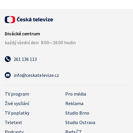
261 136 113
info@ceskatelevize.cz
TV program
Pro média
Živé vysílání
Reklama
TV poplatky
Studio Brno
Teletext
Studio Ostrava
Podcasty
Rada ČT