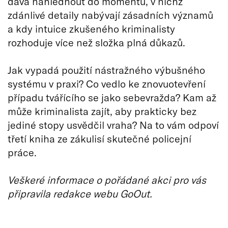
dává nahlédnout do momentů, v nichž
zdánlivé detaily nabývají zásadních významů
a kdy intuice zkušeného kriminalisty
rozhoduje více než složka plná důkazů.
Jak vypadá použití nástražného výbušného
systému v praxi? Co vedlo ke znovuotevření
případu tvářícího se jako sebevražda? Kam až
může kriminalista zajít, aby prakticky bez
jediné stopy usvědčil vraha? Na to vám odpoví
třetí kniha ze zákulisí skutečné policejní
práce.
Veškeré informace o pořádané akci pro vás
připravila redakce webu GoOut.