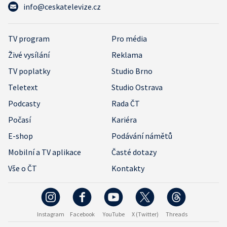
info@ceskatelevize.cz
TV program
Pro média
Živé vysílání
Reklama
TV poplatky
Studio Brno
Teletext
Studio Ostrava
Podcasty
Rada ČT
Počasí
Kariéra
E-shop
Podávání námětů
Mobilní a TV aplikace
Časté dotazy
Vše o ČT
Kontakty
Instagram
Facebook
YouTube
X (Twitter)
Threads