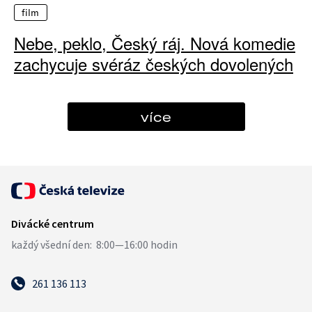
film
Nebe, peklo, Český ráj. Nová komedie
zachycuje svéráz českých dovolených
více
261 136 113