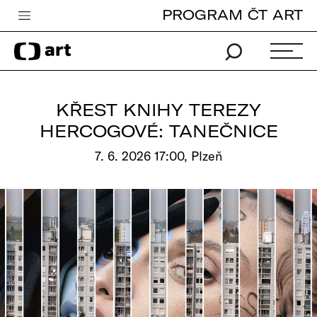
PROGRAM ČT ART
Česká televize
Zpravodajství
Sport
KŘEST KNIHY TEREZY
iVysílání
HERCOGOVÉ: TANEČNICE
TV program
7. 6. 2026 17:00, Plzeň
Pro děti
edu
Vše o ČT