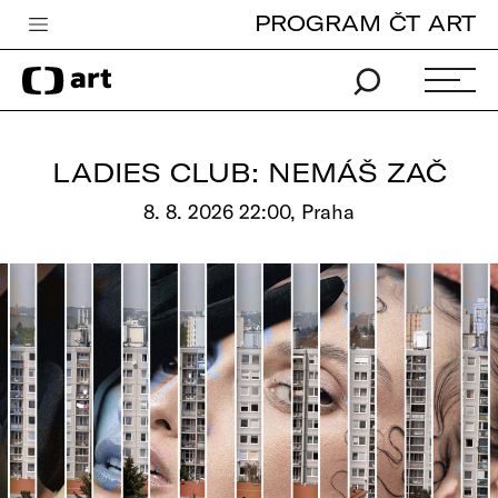
PROGRAM ČT ART
Česká televize
Zpravodajství
Sport
LADIES CLUB: NEMÁŠ ZAČ
iVysílání
8. 8. 2026 22:00, Praha
TV program
Pro děti
edu
Vše o ČT