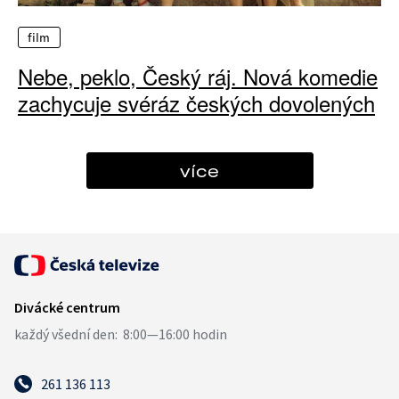
film
Nebe, peklo, Český ráj. Nová komedie
zachycuje svéráz českých dovolených
více
261 136 113