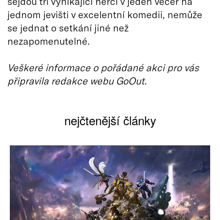
sejdou tři vynikající herci v jeden večer na
jednom jevišti v excelentní komedii, nemůže
se jednat o setkání jiné než
nezapomenutelné.
Veškeré informace o pořádané akci pro vás
připravila redakce webu GoOut.
nejčtenější články