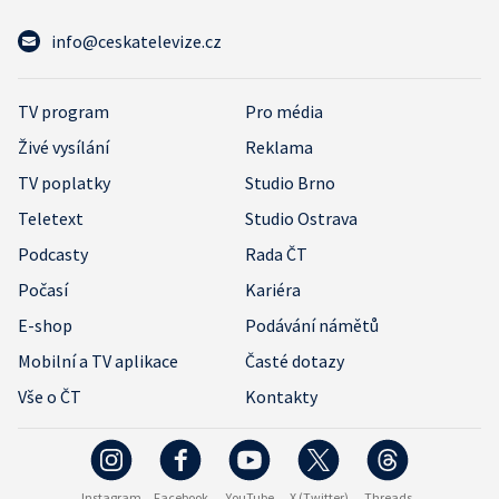
info@ceskatelevize.cz
TV program
Pro média
Živé vysílání
Reklama
TV poplatky
Studio Brno
Teletext
Studio Ostrava
Podcasty
Rada ČT
Počasí
Kariéra
E-shop
Podávání námětů
Mobilní a TV aplikace
Časté dotazy
Vše o ČT
Kontakty
Instagram
Facebook
YouTube
X (Twitter)
Threads