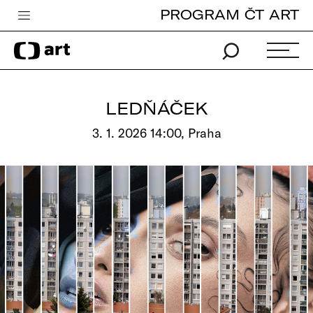
PROGRAM ČT ART
Česká televize
Zpravodajství
Sport
LEDŇÁČEK
iVysílání
3. 1. 2026 14:00, Praha
TV program
Pro děti
edu
Vše o ČT