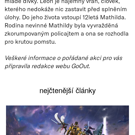
mladé dívky. Leon je nájemný vrah, člověk,
kterého nedokáže nic zastavit před splněním
úlohy. Do jeho života vstoupí 12letá Mathilda.
Rodina nevinné Mathildy byla vyvražděná
zkorumpovaným policajtem a ona se rozhodla
pro krutou pomstu.
Veškeré informace o pořádané akci pro vás
připravila redakce webu GoOut.
nejčtenější články