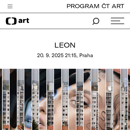
PROGRAM ČT ART
Česká televize
Zpravodajství
Sport
LEON
iVysílání
20. 9. 2025 21:15, Praha
TV program
Pro děti
edu
Vše o ČT