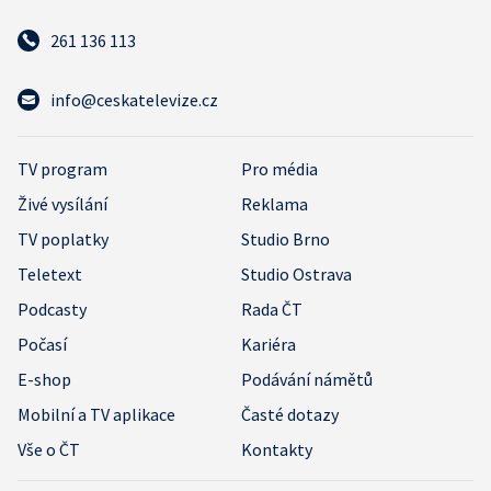
261 136 113
info@ceskatelevize.cz
TV program
Pro média
Živé vysílání
Reklama
TV poplatky
Studio Brno
Teletext
Studio Ostrava
Podcasty
Rada ČT
Počasí
Kariéra
E-shop
Podávání námětů
Mobilní a TV aplikace
Časté dotazy
Vše o ČT
Kontakty