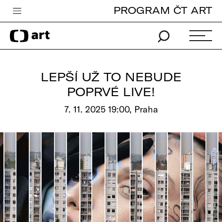
PROGRAM ČT ART
Česká televize
Zpravodajství
Sport
LEPŠÍ UŽ TO NEBUDE
iVysílání
POPRVÉ LIVE!
TV program
7. 11. 2025 19:00, Praha
Pro děti
edu
Vše o ČT