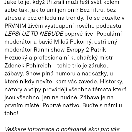
Jaké to je, když tři zralí muži řeší svět kolem
sebe tak, jak to umí jen oni? Bez filtru, bez
stresu a bez ohledu na trendy. To se dozvíte v
PRVNÍM živém vystoupení nového podcastu
LEPŠÍ UŽ TO NEBUDE
poprvé live! Populární
moderátor a bavič Miloš Pokorný, ostřílený
moderátor Ranní show Evropy 2 Patrik
Hezucký a profesionální kuchařský mistr
Zdeněk Pohlreich – tohle trio je zárukou
zábavy. Show plná humoru a nadsázky, u
které nikdy nevíte, kam vás zavede. Historky,
názory a vtipy provádějí všechna témata která
jsou všechno, jen ne nudné. Zábava je na
prvním místě! Poprvé naživo. Buďte s námi u
toho!
Veškeré informace o pořádané akci pro vás