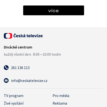
více
261 136 113
info@ceskatelevize.cz
TV program
Pro média
Živé vysílání
Reklama