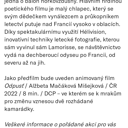
jedná o balón horkovzdušný. Hlavním hrdinou
poetického filmu je malý chlapec, který se
svým dědečkem vynálezcem a průkopníkem
letectví putuje nad Francií vysoko v oblacích.
Díky spektakulárnímu využití Hélivision,
inovativní techniky letecké fotografie, kterou
sám vyvinul sám Lamorisse, se návštěvnictvo
vydá na dechberoucí odyseu po Francii, od
severu až na jih.
Jako předfilm bude uveden animovaný film
Odpusť
/ Alžbeta Mačáková Mišejková / ČR
2022 / 8 min. / DCP – ve kterém se k mrakům
pro změnu vznesou dvě rozhádané
kamarádky.
Veškeré informace o pořádané akci pro vás