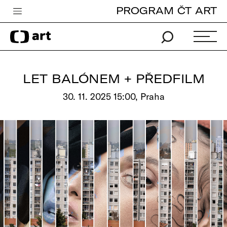
PROGRAM ČT ART
Česká televize
Zpravodajství
Sport
LET BALÓNEM + PŘEDFILM
iVysílání
30. 11. 2025 15:00, Praha
TV program
Pro děti
edu
Vše o ČT