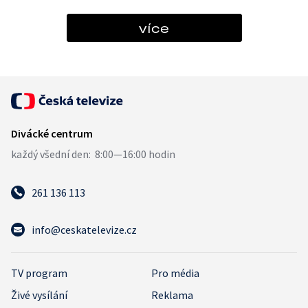
více
261 136 113
info@ceskatelevize.cz
TV program
Pro média
Živé vysílání
Reklama