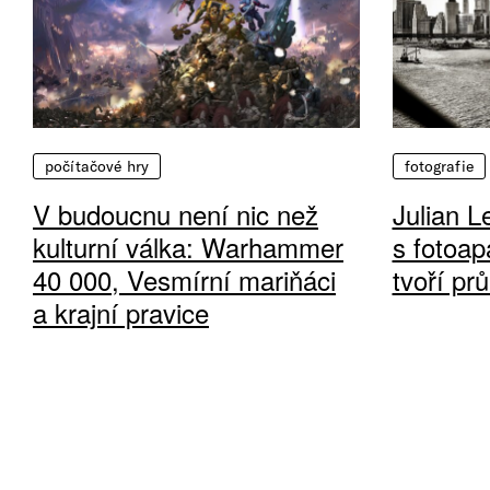
počítačové hry
fotografie
V budoucnu není nic než
Julian L
kulturní válka: Warhammer
s fotoap
40 000, Vesmírní mariňáci
tvoří pr
a krajní pravice