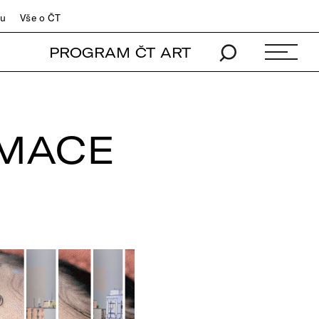
du
Vše o ČT
PROGRAM ČT ART
IMACE