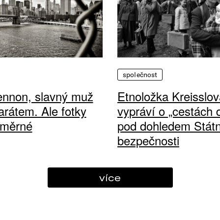
společnost
ennon, slavný muž
Etnoložka Kreisslov
arátem. Ale fotky
vypráví o „cestách
ůměrné
pod dohledem Státn
bezpečnosti
více