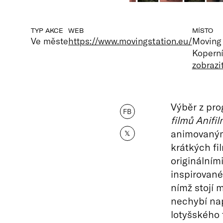
TYP AKCE
WEB
MÍSTO
Ve měste
https://www.movingstation.eu/
Moving 
Koperní
zobrazi
Výběr z pr
FB
filmů Anifil
animovanými
𝕏
krátkých fil
originálním
inspirovan
nímž stojí 
nechybí nap
lotyšského 