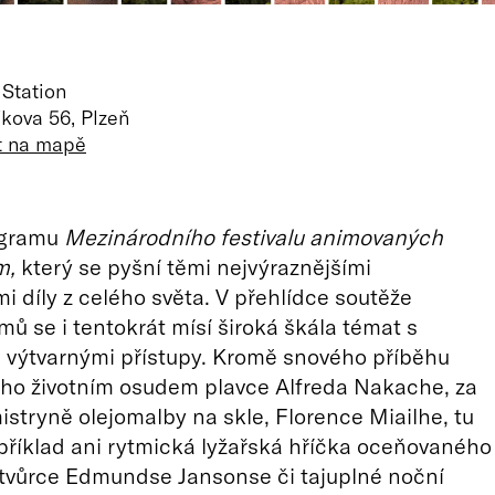
Station
kova 56, Plzeň
t na mapě
ogramu
Mezinárodního festivalu animovaných
m,
který se pyšní těmi nejvýraznějšími
 díly z celého světa. V přehlídce soutěže
mů se i tentokrát mísí široká škála témat s
i výtvarnými přístupy. Kromě snového příběhu
ého životním osudem plavce Alfreda Nakache, za
mistryně olejomalby na skle, Florence Miailhe, tu
říklad ani rytmická lyžařská hříčka oceňovaného
tvůrce Edmundse Jansonse či tajuplné noční