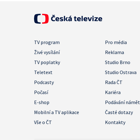
TV program
Pro média
Živé vysílání
Reklama
TV poplatky
Studio Brno
Teletext
Studio Ostrava
Podcasty
Rada ČT
Počasí
Kariéra
E-shop
Podávání námě
Mobilní a TV aplikace
Časté dotazy
Vše o ČT
Kontakty