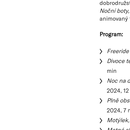
dobrodružs
Noční boty,
animovaný f
Program:
Freeride 
Divoce t
min
Noc na d
2024, 12
Plně obs
2024, 7 
Motýlek,
Matné sk