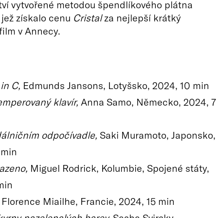
tví vytvořené metodou špendlíkového plátna
jež získalo cenu
Cristal
za nejlepší krátký
ilm v Annecy.
in C,
Edmunds Jansons, Lotyšsko, 2024, 10 min
emperovaný klavír,
Anna Samo, Německo, 2024, 7
álničním odpočívadle,
Saki Muramoto, Japonsko,
 min
azeno,
Miguel Rodrick, Kolumbie, Spojené státy,
min
Florence Miailhe, Francie, 2024, 15 min
vrny nazelenalých barev,
Sasha Svirsky,