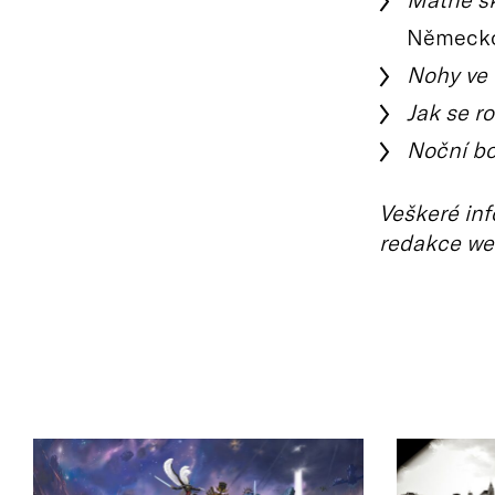
Německo,
Nohy ve 
Jak se ro
Noční bo
Veškeré inf
redakce we