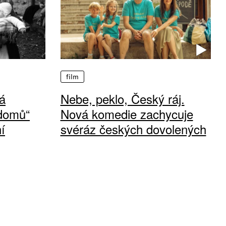
film
á
Nebe, peklo, Český ráj.
 domů“
Nová komedie zachycuje
í
svéráz českých dovolených