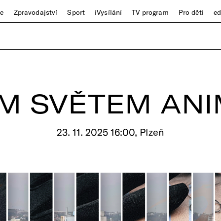
ze
Zpravodajství
Sport
iVysílání
TV program
Pro děti
e
M SVĚTEM AN
23. 11. 2025 16:00, Plzeň