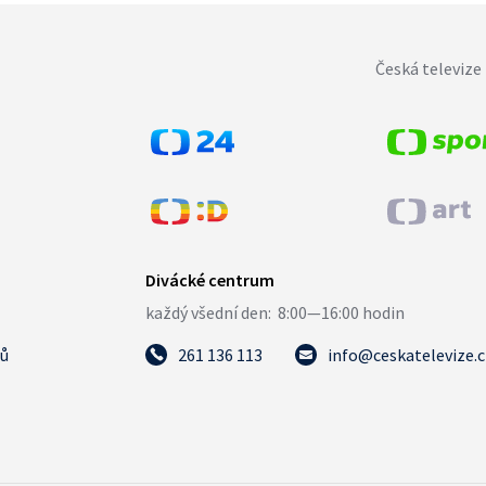
Česká televize 
tů
261 136 113
info@ceskatelevize.