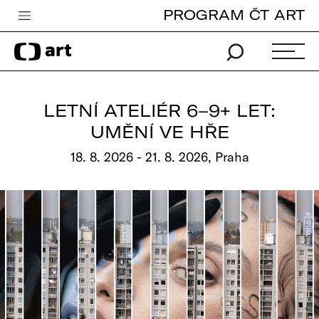
PROGRAM ČT ART
Česká televize
Zpravodajství
Sport
LETNÍ ATELIÉR 6–9+ LET:
iVysílání
UMĚNÍ VE HŘE
TV program
18. 8. 2026 - 21. 8. 2026, Praha
Pro děti
edu
Vše o ČT