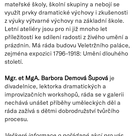
mateřské školy, školní skupiny a nebojí se
využít prvky dramatické výchovy i zkušenosti
z výuky výtvarné výchovy na základní škole.
Letní ateliéry jsou pro ni již mnoho let
příležitostí ke sdílení radosti z živého umění a
prázdnin. Má ráda budovu Veletržního paláce,
zejména expozici 1796–1918: Umění dlouhého
století.
Mgr. et MgA. Barbora Demová Šupová
je
divadelnice, lektorka dramatických a
improvizačních workshopů, ráda se v galerii
nechává unášet příběhy uměleckých děl a
ráda zažívá s dětmi dobrodružství tvůrčího
procesu.
Veškeré informace o pořádané akci pro vás