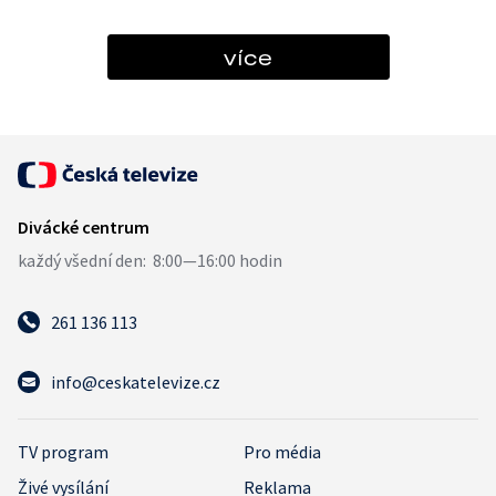
více
261 136 113
info@ceskatelevize.cz
TV program
Pro média
Živé vysílání
Reklama