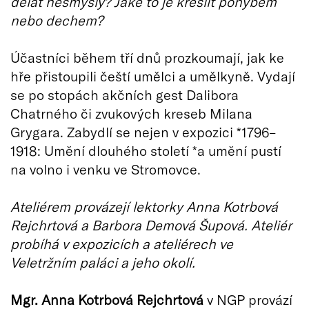
dělat nesmysly? Jaké to je kreslit pohybem
nebo dechem?
Účastníci během tří dnů prozkoumají, jak ke
hře přistoupili čeští umělci a umělkyně. Vydají
se po stopách akčních gest Dalibora
Chatrného či zvukových kreseb Milana
Grygara. Zabydlí se nejen v expozici *1796–
1918: Umění dlouhého století *a umění pustí
na volno i venku ve Stromovce.
Ateliérem provázejí lektorky Anna Kotrbová
Rejchrtová a Barbora Demová Šupová. Ateliér
probíhá v expozicích a ateliérech ve
Veletržním paláci a jeho okolí.
Mgr. Anna Kotrbová Rejchrtová
v NGP provází