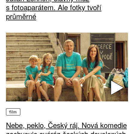
s fotoaparátem. Ale fotky tvoří
průměrné
film
Nebe, peklo, Český ráj. Nová komedie
zachycuje svéráz českých dovolených