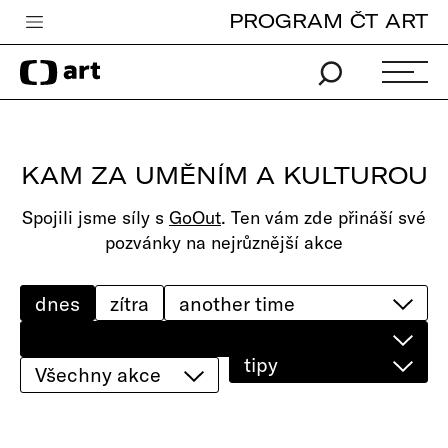
PROGRAM ČT ART
Česká televize
Zpravodajství
Sport
KAM ZA UMĚNÍM A KULTUROU
iVysílání
Spojili jsme síly s
GoOut
. Ten vám zde přináší své
TV program
pozvánky na nejrůznější akce
Pro děti
edu
dnes
zítra
Vše o ČT
tipy
Všechny akce