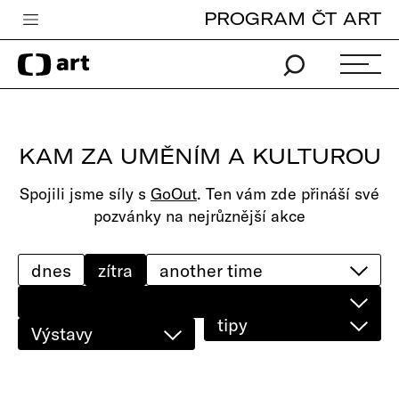
PROGRAM ČT ART
Česká televize
Zpravodajství
Sport
KAM ZA UMĚNÍM A KULTUROU
iVysílání
Spojili jsme síly s
GoOut
. Ten vám zde přináší své
TV program
pozvánky na nejrůznější akce
Pro děti
edu
dnes
zítra
Vše o ČT
tipy
Výstavy