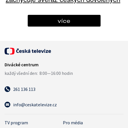
více
261 136 113
info@ceskatelevize.cz
TV program
Pro média