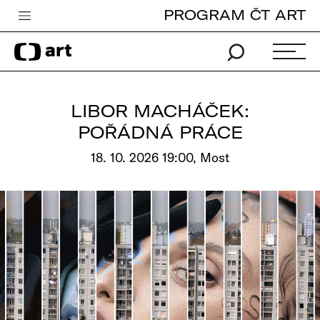
PROGRAM ČT ART
Česká televize
Zpravodajství
Sport
LIBOR MACHÁČEK:
iVysílání
POŘÁDNÁ PRÁCE
TV program
18. 10. 2026 19:00, Most
Pro děti
edu
Vše o ČT