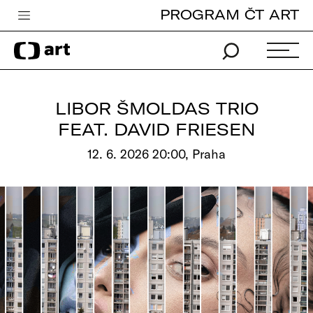
PROGRAM ČT ART
Česká televize
Zpravodajství
Sport
LIBOR ŠMOLDAS TRIO
iVysílání
FEAT. DAVID FRIESEN
TV program
12. 6. 2026 20:00, Praha
Pro děti
edu
Vše o ČT