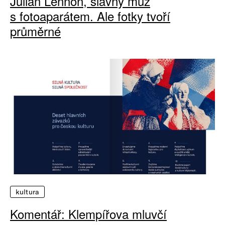
Julian Lennon, slavný muž
s fotoaparátem. Ale fotky tvoří
průměrné
kultura
Komentář: Klempířova mluvčí