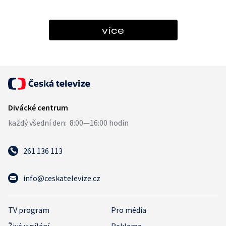
více
261 136 113
info@ceskatelevize.cz
TV program
Pro média