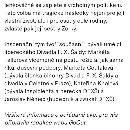
lehkovážně se zaplete s vrcholným politikem.
Tato volba má tragické následky nejen pro její
vlastní život, ale i pro osudy celé rodiny,
zvláště pak její sestry Zorky.
Inscenační tým tvoří současní i bývalí umělci
libereckého Divadla F. X. Šaldy: Markéta
Tallerová víceméně na postu režie a, jak sama
říká, duševní podpory, Markéta Coufalová
(bývalá členka činohry Divadla F. X. Šaldy a
divadla v Celetné v Praze), Kateřina Kholová
(bývalá inspicienta a herečka DFXŠ) a
Jaroslav Němec (hudebník a zvukař DFXŠ).
Veškeré informace o pořádané akci pro vás
připravila redakce webu GoOut.