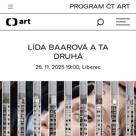
PROGRAM ČT ART
Česká televize
Zpravodajství
Sport
LÍDA BAAROVÁ A TA
iVysílání
DRUHÁ
TV program
26. 11. 2025 19:00, Liberec
Pro děti
edu
Vše o ČT