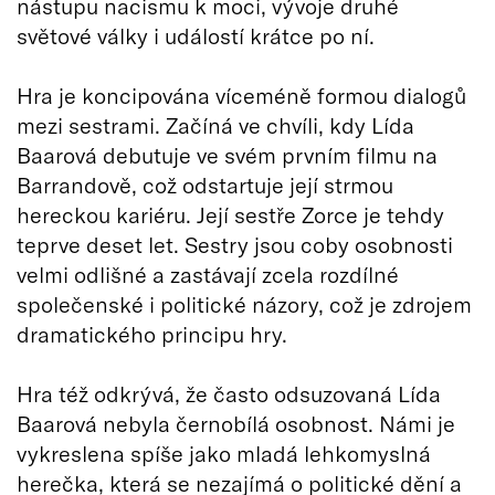
nástupu nacismu k moci, vývoje druhé
světové války i událostí krátce po ní.
Hra je koncipována víceméně formou dialogů
mezi sestrami. Začíná ve chvíli, kdy Lída
Baarová debutuje ve svém prvním filmu na
Barrandově, což odstartuje její strmou
hereckou kariéru. Její sestře Zorce je tehdy
teprve deset let. Sestry jsou coby osobnosti
velmi odlišné a zastávají zcela rozdílné
společenské i politické názory, což je zdrojem
dramatického principu hry.
Hra též odkrývá, že často odsuzovaná Lída
Baarová nebyla černobílá osobnost. Námi je
vykreslena spíše jako mladá lehkomyslná
herečka, která se nezajímá o politické dění a