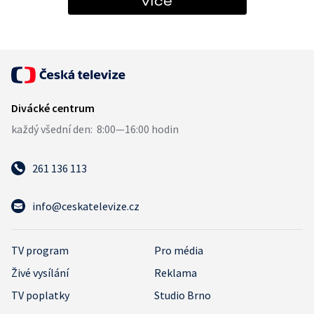
více
261 136 113
info@ceskatelevize.cz
TV program
Pro média
Živé vysílání
Reklama
TV poplatky
Studio Brno