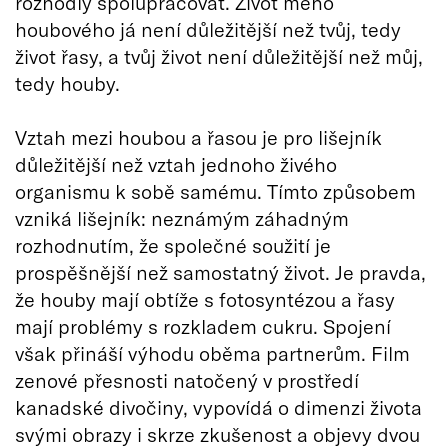
rozhodly spolupracovat. Život mého
houbového já není důležitější než tvůj, tedy
život řasy, a tvůj život není důležitější než můj,
tedy houby.
Vztah mezi houbou a řasou je pro lišejník
důležitější než vztah jednoho živého
organismu k sobě samému. Tímto způsobem
vzniká lišejník: neznámým záhadným
rozhodnutím, že společné soužití je
prospěšnější než samostatný život. Je pravda,
že houby mají obtíže s fotosyntézou a řasy
mají problémy s rozkladem cukru. Spojení
však přináší výhodu oběma partnerům. Film
zenové přesnosti natočený v prostředí
kanadské divočiny, vypovídá o dimenzi života
svými obrazy i skrze zkušenost a objevy dvou