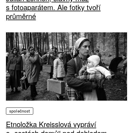
s fotoaparátem. Ale fotky tvoří
průměrné
společnost
Etnoložka Kreisslová vypráví
o „cestách domů“ pod dohledem