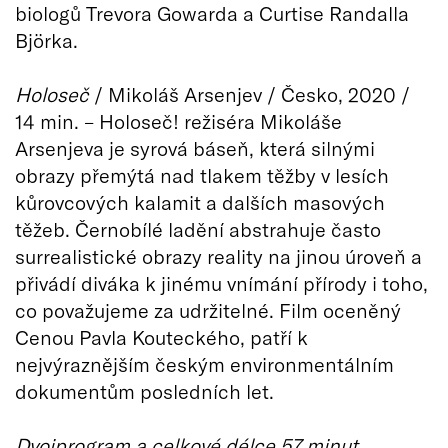
biologů Trevora Gowarda a Curtise Randalla
Björka.
Holoseč
/ Mikoláš Arsenjev / Česko, 2020 /
14 min. – Holoseč! režiséra Mikoláše
Arsenjeva je syrová báseň, která silnými
obrazy přemýtá nad tlakem těžby v lesích
kůrovcových kalamit a dalších masových
těžeb. Černobílé ladění abstrahuje často
surrealistické obrazy reality na jinou úroveň a
přivádí diváka k jinému vnímání přírody i toho,
co považujeme za udržitelné. Film oceněný
Cenou Pavla Kouteckého, patří k
nejvýraznějším českým environmentálním
dokumentům posledních let.
Dvojprogram a celkové délce 57 minut.