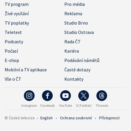
TV program
Pro média
Živé vysílání
Reklama
TV poplatky
Studio Brno
Teletext
Studio Ostrava
Podcasty
Rada ČT
Počasí
Kariéra
E-shop
Podávání námětů
Mobilní a TV aplikace
Časté dotazy
Vše o ČT
Kontakty
Instagram
Facebook
YouTube
X (Twitter)
Threads
© Česká televize
•
English
•
Ochrana soukromí
•
Přístupnost