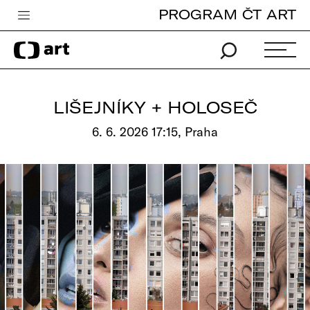
PROGRAM ČT ART
Česká televize
Zpravodajství
Sport
LIŠEJNÍKY + HOLOSEČ
iVysílání
6. 6. 2026 17:15, Praha
TV program
Pro děti
edu
Vše o ČT