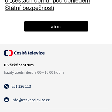
Státní bezpečnosti
více
261 136 113
info@ceskatelevize.cz