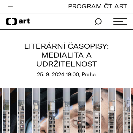
PROGRAM ČT ART
Česká televize
Zpravodajství
Sport
LITERÁRNÍ ČASOPISY:
iVysílání
MEDIALITA A
UDRŽITELNOST
TV program
25. 9. 2024 19:00, Praha
Pro děti
edu
Vše o ČT